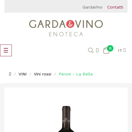
GardaVino
Contatti
0
navigazione
☰
IT
Toggle
VINI
Vini rossi
Peroni - La Bella