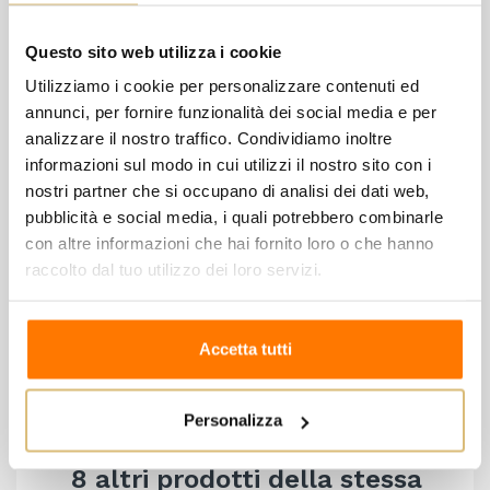
Colore rosso rubino quasi impenetrabile con riflessi
Questo sito web utilizza i cookie
granata.
Al naso appaiono note speziate e balsamiche (come
Utilizziamo i cookie per personalizzare contenuti ed
annunci, per fornire funzionalità dei social media e per
l’eucalipto), spiccati sentori di frutti rossi (come la
analizzare il nostro traffico. Condividiamo inoltre
polpa di susina matura), liquirizia e polvere di caffè.
informazioni sul modo in cui utilizzi il nostro sito con i
Mentre al palato la buona alcolicità lascia spazio a
nostri partner che si occupano di analisi dei dati web,
un senso aggraziato di spezie e gentili tannini.
pubblicità e social media, i quali potrebbero combinarle
con altre informazioni che hai fornito loro o che hanno
Abbinamento: piatti corroboranti di carne rossa
raccolto dal tuo utilizzo dei loro servizi.
come gli stufati su polenta, piatti tipici e formaggi
stagionati di capra
Temperatura di servizio: 16 – 18 °C Gradazione
Accetta tutti
alcolica: 14%
Personalizza
8 altri prodotti della stessa