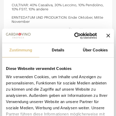
CULTIVAR: 40% Casaliva, 30% Leccino, 10% Pendolino,
10% FS17, 10% andere
ERNTEDATUM UND PRODUKTION: Ende Oktober, Mitte
November
HERSTELLUNGSVERFAHREN: Das Öl wird bei einer
Temperatur von 23° mit kontinuierlichen Maschinen
extrahiert.
GESAMTSÄUREGEHALT: Aus frischesten und
perfekten Oliven wird ein Öl mit sehr niedrigem
Zustimmung
Details
Über Cookies
Säuregehalt (0,1% - 0,2%) gewonnen
DUFT: Feine grüne Aromen von Wiesenkräutern und
Mandeln
Diese Webseite verwendet Cookies
GESCHMACK: Note von reifen Tomaten, Wildkräutern,
Oliven, geprägt von Süße
Wir verwenden Cookies, um Inhalte und Anzeigen zu
personalisieren, Funktionen für soziale Medien anbieten
EMPFEHLUNG: Passt zu Salaten und Fischgerichten.
zu können und die Zugriffe auf unsere Website zu
analysieren. Außerdem geben wir Informationen zu Ihrer
Verwendung unserer Website an unsere Partner für
8 andere Artikel in der
soziale Medien, Werbung und Analysen weiter. Unsere
gleichen Kategorie:
Partner führen diese Informationen möglicherweise mit