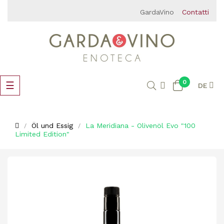
GardaVino
Contatti
0
Umschalten
☰
DE
der
Navigation
Öl und Essig
La Meridiana - Olivenöl Evo "100
Limited Edition"