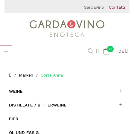
GardaVino
Contatti
0
Umschalten
☰
DE
der
Navigation
Marken
Corte Anna

WEINE

DISTILLATE / BITTERWEINE
BIER
ÖL UND ESSIG