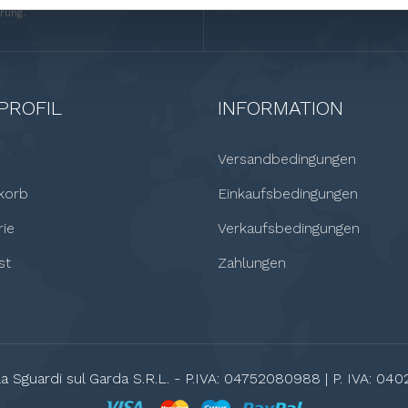
ormationen finden Sie u. a. in der
rung.
PROFIL
INFORMATION
Versandbedingungen
korb
Einkaufsbedingungen
rie
Verkaufsbedingungen
st
Zahlungen
a Sguardi sul Garda S.R.L. - P.IVA: 04752080988 | P. IVA: 040