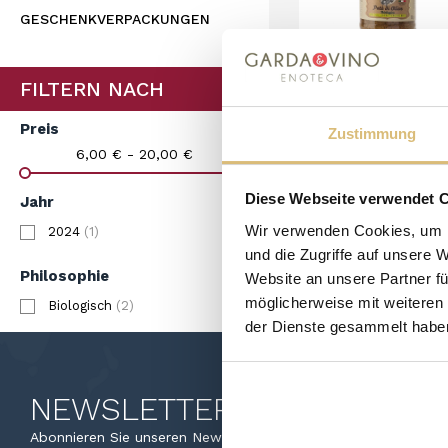
GESCHENKVERPACKUNGEN
FILTERN NACH
Poggioriotto - Bi
Preis
Olivenpaste Schw
Zustimmung
6,00 €
Gr.180
6,00 € - 20,00 €
KARTE
Diese Webseite verwendet 
Jahr
Wir verwenden Cookies, um I
2024
(1)
und die Zugriffe auf unsere 
1 - 4 von 4 Artikel(n)
Philosophie
Website an unsere Partner fü
möglicherweise mit weiteren
Biologisch
(2)
der Dienste gesammelt habe
NEWSLETTER
Sie können Ihr Ei
Abonnieren Sie unseren Newsletter.