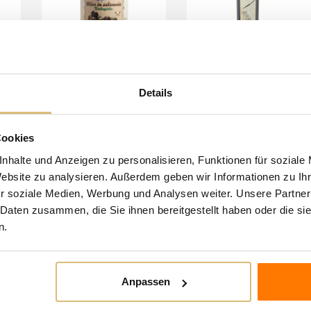
o-
Poggioriotto - Oliven
Poggioriotto - Bio
arz
in Salzwasser
Olivenöl
Details
6,00 €
19,90 €
KARTE
KARTE
Cookies
nhalte und Anzeigen zu personalisieren, Funktionen für soziale
Website zu analysieren. Außerdem geben wir Informationen zu I
r soziale Medien, Werbung und Analysen weiter. Unsere Partner
 Daten zusammen, die Sie ihnen bereitgestellt haben oder die s
n.
ABONNIEREN
FOLGEN SIE 
Anpassen
AUF:
nverständnis jederzeit widerrufen.