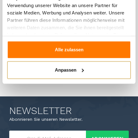
Verwendung unserer Website an unsere Partner für
soziale Medien, Werbung und Analysen weiter. Unsere
Tenuta Corbari - Lugana Doc
Partner führen diese Informationen möglicherweise mit
13,80 €
weiteren Daten zusammen, die Sie ihnen bereitgestellt
haben oder die sie im Rahmen Ihrer Nutzung der Dienste
gesammelt haben.
Wishlist
Compare
Alle zulassen
1 - 2 von 2 Artikel(n)
Anpassen

Zum Seitenanfang
NEWSLETTER
Abonnieren Sie unseren Newsletter.