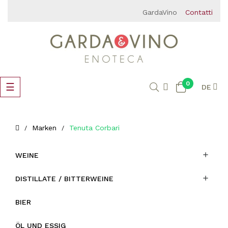
GardaVino
Contatti
0
Umschalten
☰
DE
der
Navigation
Marken
Tenuta Corbari

WEINE

DISTILLATE / BITTERWEINE
BIER
ÖL UND ESSIG