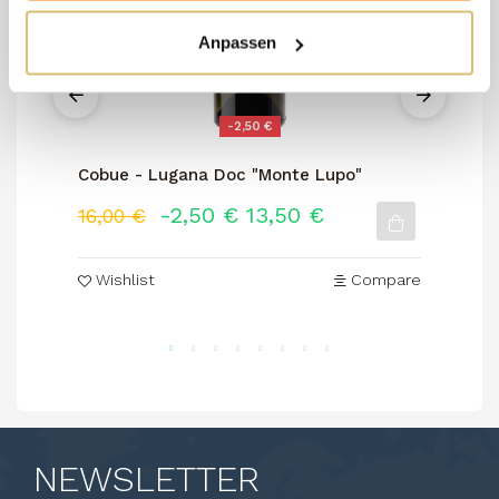
Anpassen
-2,50 €
Cobue - Lugana Doc "Monte Lupo"
Sa
-2,50 €
13,50 €
14
16,00 €
Wishlist
Compare
NEWSLETTER