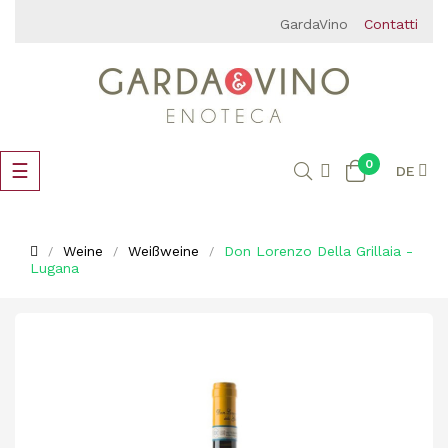
GardaVino
Contatti
0
Umschalten
☰
DE
der
Navigation
Weine
Weißweine
Don Lorenzo Della Grillaia -
Lugana