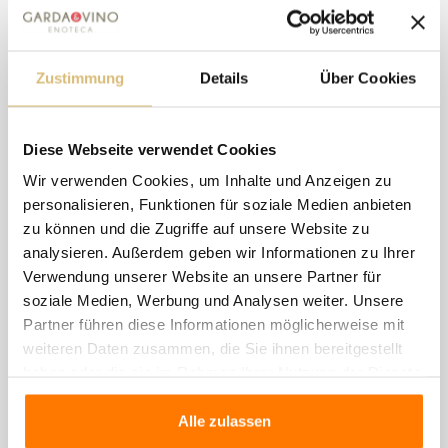
ALKOHOLGEHALT:
13,5%
INHALT:
0,75
REIFUNG:
Stahl
Zustimmung
Details
Über Cookies
Diese Webseite verwendet Cookies
8 andere Artikel in der
Wir verwenden Cookies, um Inhalte und Anzeigen zu
gleichen Kategorie:
personalisieren, Funktionen für soziale Medien anbieten
zu können und die Zugriffe auf unsere Website zu
analysieren. Außerdem geben wir Informationen zu Ihrer
Verwendung unserer Website an unsere Partner für
soziale Medien, Werbung und Analysen weiter. Unsere
Partner führen diese Informationen möglicherweise mit
weiteren Daten zusammen, die Sie ihnen bereitgestellt
haben oder die sie im Rahmen Ihrer Nutzung der Dienste
gesammelt haben.
Alle zulassen