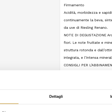
Firmamento
Acidità, morbidezza e sapidit
continuamente la beva, sintes
da uve di Riesling Renano.
NOTE DI DEGUSTAZIONE Aromi 
fiori. Le note fruttate e min
struttura rotonda e dall’ott
integrata, e l’intensa miner
CONSIGLI PER L’ABBINAMENTO 
abbina molto bene anche alla
VINIFICAZIONE, AFFINAMENT
quando, in virtù della fresc
particolarmente ricche di ac
Dettagli
particolare in un vigneto, il
migliore è la visione del fi