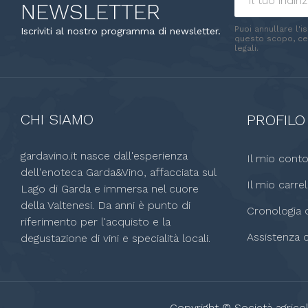
NEWSLETTER
Puoi annullare l'i
Iscriviti al nostro programma di newsletter.
questo scopo, cer
legali.
CHI SIAMO
PROFILO
gardavino.it nasce dall'esperienza
Il mio cont
dell'enoteca Garda&Vino, affacciata sul
Il mio carrel
Lago di Garda e immersa nel cuore
della Valtenesi. Da anni è punto di
Cronologia o
riferimento per l'acquisto e la
Assistenza c
degustazione di vini e specialità locali.
Copyright © Società agricol