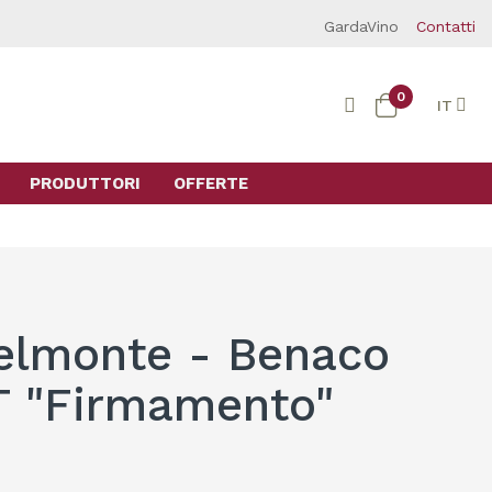
GardaVino
Contatti
0
IT
PRODUTTORI
OFFERTE
elmonte - Benaco
T "Firmamento"