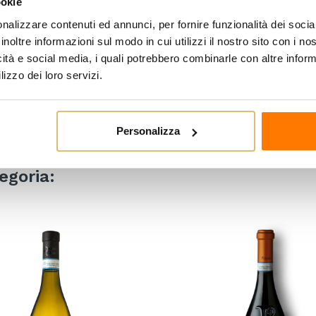
ookie
spirito aziendale, di non and
nalizzare contenuti ed annunci, per fornire funzionalità dei socia
cercammo di valorizzarne l’e
inoltre informazioni sul modo in cui utilizzi il nostro sito con i n
icità e social media, i quali potrebbero combinarle con altre inform
finito lasciando una frazione
lizzo dei loro servizi.
abbiamo lavorato in campagn
per un vino molto fresco e p
di Riesling Renano.
Personalizza
egoria: