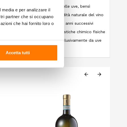
are a toccare le caratteristiche delle uve, bensì
l media e per analizzare il
ssenza. Bilanciammo quindi l’acidità naturale del vino
ostri partner che si occupano
azioni che hai fornito loro o
 di zuccheri non fermentati. Negli anni successivi
a per ottenere uve con caratteristiche chimico fisiche
oco alcolico.listica. Prodotto esclusivamente da uve
Accetta tutti