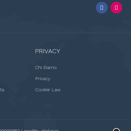
PRIVACY
Chi Siamo
Privacy
ta
Cookie Law
20910982 | credits:
clickevia