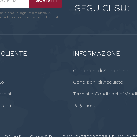
ISCRIVITI
SEGUICI SU:
scrizione in ogni momento. A
ca le info di contatto nelle note
 CLIENTE
INFORMAZIONE
o
Condizioni di Spedizione
lo
Condizioni di Acquisto
rdini
Termini e Condizioni di Vendi
lienti
Pagamenti
a Sguardi sul Garda S.R.L. - P.IVA: 04752080988 | P. IVA: 040