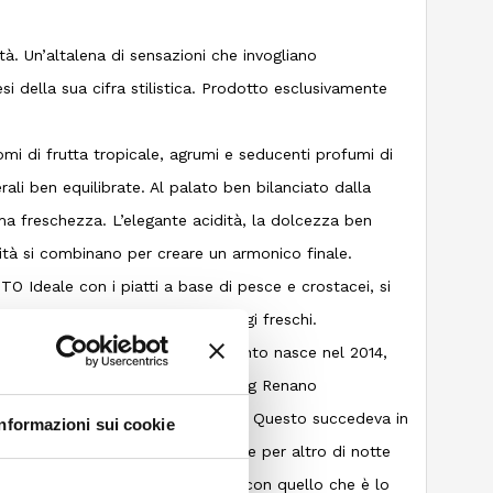
à. Un’altalena di sensazioni che invogliano
i della sua cifra stilistica. Prodotto esclusivamente
di frutta tropicale, agrumi e seducenti profumi di
erali ben equilibrate. Al palato ben bilanciato dalla
ima freschezza. L’elegante acidità, la dolcezza ben
alità si combinano per creare un armonico finale.
Ideale con i piatti a base di pesce e crostacei, si
 cucina vegetariana e ai formaggi freschi.
O E ALTRE CURIOSITA’ Firmamento nasce nel 2014,
a estate, raccogliemmo uve Riesling Renano
idità e con scarso grado alcolico. Questo succedeva in
Informazioni sui cookie
 meno soleggiato dell’azienda, dove per altro di notte
rmamento. Decidemmo, in sintonia con quello che è lo