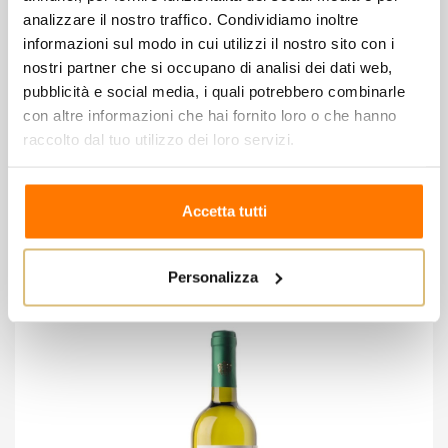
analizzare il nostro traffico. Condividiamo inoltre
6 mesi in botte di rovere Francese
Affinamento
informazioni sul modo in cui utilizzi il nostro sito con i
usate
nostri partner che si occupano di analisi dei dati web,
pubblicità e social media, i quali potrebbero combinarle
con altre informazioni che hai fornito loro o che hanno
raccolto dal tuo utilizzo dei loro servizi.
8 altri prodotti della stessa
Accetta tutti
categoria:
Personalizza