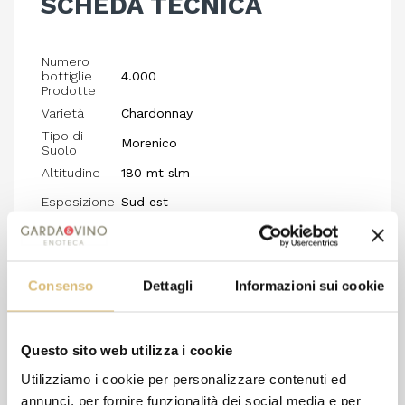
SCHEDA TECNICA
Numero
bottiglie
4.000
Prodotte
Varietà
Chardonnay
Tipo di
Morenico
Suolo
Altitudine
180 mt slm
Esposizione
Sud est
Allevamento
Guyot
Conduzione
In conversione biologica
Consenso
Dettagli
Informazioni sui cookie
Manuale in cassetta con selezione dei
Vendemmia
grappoli
Pressatura soffice e fermentazione con
Questo sito web utilizza i cookie
Vinificazione
lieviti locali selezionati in botti di
Utilizziamo i cookie per personalizzare contenuti ed
rovere Francese usate
annunci, per fornire funzionalità dei social media e per