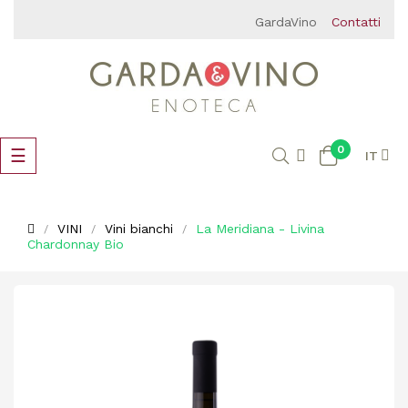
GardaVino
Contatti
0
navigazione
☰
IT
Toggle
VINI
Vini bianchi
La Meridiana - Livina
Chardonnay Bio