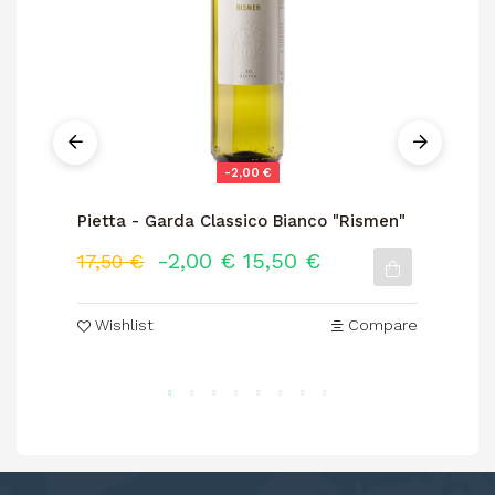
-2,00 €
Pietta - Garda Classico Bianco "Rismen"
Ro
-2,00 €
15,50 €
2
17,50 €
Wishlist
Compare