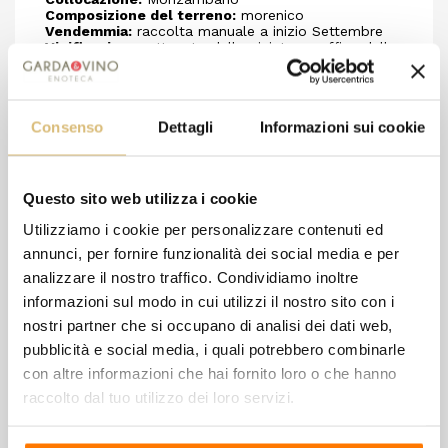
Composizione del terreno:
morenico
Vendemmia:
raccolta manuale a inizio Settembre
Vinificazione:
ottenuto dalla pigiatura soffice delle
uve; vinificazione in bianco; decantazione e
fermentazione a temperatura controllata. Presa in
spuma in autoclave per minimo 40 giorni a 16-18°C.
Descrizione:
vino piacevole dal colore rosato e con
Consenso
Dettagli
Informazioni sui cookie
perlage fine. Profumi vivi ed espressivi di pesca. Al
gusto risulta fresco e brioso.
Abbinamenti gastronomici:
adatto come aperitivo
e primi piatti a base di pesce di lago e di mare.
Temperatura di servizio:
8-10° C Volume: 11,5 %
Questo sito web utilizza i cookie
Acidità totale:
6,0 g/lità totale:
6,0 g/l
Utilizziamo i cookie per personalizzare contenuti ed
annunci, per fornire funzionalità dei social media e per
analizzare il nostro traffico. Condividiamo inoltre
8 altri prodotti della stessa
informazioni sul modo in cui utilizzi il nostro sito con i
categoria:
nostri partner che si occupano di analisi dei dati web,
pubblicità e social media, i quali potrebbero combinarle
con altre informazioni che hai fornito loro o che hanno
raccolto dal tuo utilizzo dei loro servizi.