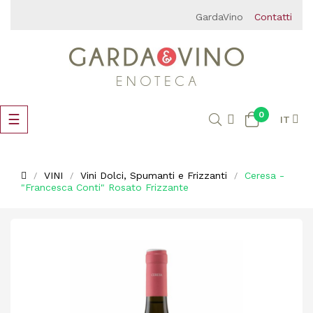
GardaVino
Contatti
0
navigazione
☰
IT
Toggle
VINI
Vini Dolci, Spumanti e Frizzanti
Ceresa -
"Francesca Conti" Rosato Frizzante