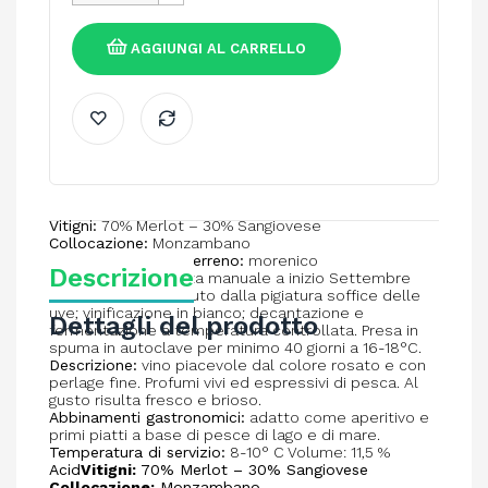
AGGIUNGI AL CARRELLO
Vitigni:
70% Merlot – 30% Sangiovese
Collocazione:
Monzambano
Composizione del terreno:
morenico
Descrizione
Vendemmia:
raccolta manuale a inizio Settembre
Vinificazione:
ottenuto dalla pigiatura soffice delle
uve; vinificazione in bianco; decantazione e
Dettagli del prodotto
fermentazione a temperatura controllata. Presa in
spuma in autoclave per minimo 40 giorni a 16-18°C.
Descrizione:
vino piacevole dal colore rosato e con
perlage fine. Profumi vivi ed espressivi di pesca. Al
gusto risulta fresco e brioso.
Abbinamenti gastronomici:
adatto come aperitivo e
primi piatti a base di pesce di lago e di mare.
Temperatura di servizio:
8-10° C Volume: 11,5 %
Acid
Vitigni:
70% Merlot – 30% Sangiovese
Collocazione:
Monzambano