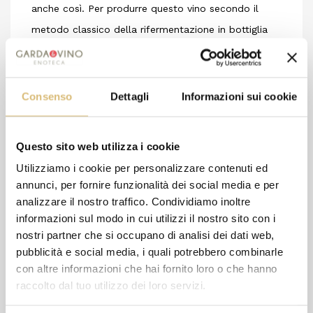
anche così. Per produrre questo vino secondo il
metodo classico della rifermentazione in bottiglia
Le chiusure hanno cercato consulenze importanti,
consapevoli che per non sbagliare servivano
competenza ed esperienza. Il momento giusto di
Consenso
Dettagli
Informazioni sui cookie
raccolta delle uve, la gestione della presa di spuma
e della permanenza sui lieviti alle temperature
Questo sito web utilizza i cookie
ottimali, la scelta della liqueur e la sboccatura.
Utilizziamo i cookie per personalizzare contenuti ed
annunci, per fornire funzionalità dei social media e per
analizzare il nostro traffico. Condividiamo inoltre
8 altri prodotti della stessa
informazioni sul modo in cui utilizzi il nostro sito con i
nostri partner che si occupano di analisi dei dati web,
categoria:
pubblicità e social media, i quali potrebbero combinarle
con altre informazioni che hai fornito loro o che hanno
raccolto dal tuo utilizzo dei loro servizi.