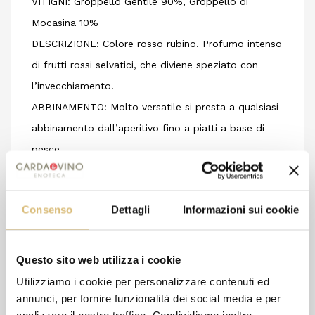
VITIGNI: Groppello Gentile 90%, Groppello di
Mocasina 10%
DESCRIZIONE: Colore rosso rubino. Profumo intenso
di frutti rossi selvatici, che diviene speziato con
l’invecchiamento.
ABBINAMENTO: Molto versatile si presta a qualsiasi
abbinamento dall’aperitivo fino a piatti a base di
pesce.
RESA ETTARO: 60 hl VENDEMMIA: Terza decade di
settembre.
Consenso
Dettagli
Informazioni sui cookie
VINIFICAZIONE: Macerazione a freddo
prefermentativa di circa 4-5 giorni, cui seguono la
fermentazione a bassa temperatura per circa otto
Questo sito web utilizza i cookie
giorni. Affinamento in botti inox.
Utilizziamo i cookie per personalizzare contenuti ed
DATI ANALITICI: Alcool 13,50%, Ac. Tot. 5,10 g/l, Ph
annunci, per fornire funzionalità dei social media e per