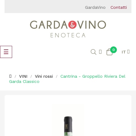
GardaVino
Contatti
0
navigazione
☰
IT
Toggle
VINI
Vini rossi
Cantrina - Groppello Riviera Del
Garda Classico