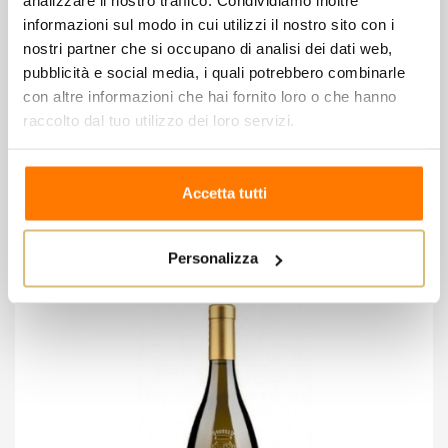
analizzare il nostro traffico. Condividiamo inoltre
3,60, Estratto secco 27,00 g/l, Zuccheri residui 1,00
informazioni sul modo in cui utilizzi il nostro sito con i
g/l.
nostri partner che si occupano di analisi dei dati web,
CHIUSURA: tappo tecnico
pubblicità e social media, i quali potrebbero combinarle
N/BOTTIGLIE PRODOTTE: 9.200
con altre informazioni che hai fornito loro o che hanno
raccolto dal tuo utilizzo dei loro servizi.
8 altri prodotti della stessa
Accetta tutti
categoria:
Personalizza