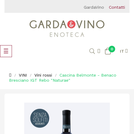
GardaVino
Contatti
0
navigazione
☰
IT
Toggle
VINI
Vini rossi
Cascina Belmonte - Benaco
Bresciano IGT Rebo "Naturae"