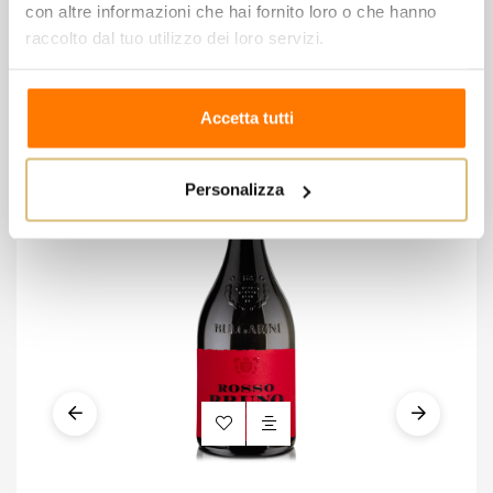
8 altri prodotti della stessa
con altre informazioni che hai fornito loro o che hanno
raccolto dal tuo utilizzo dei loro servizi.
categoria:
Accetta tutti
-5
Personalizza