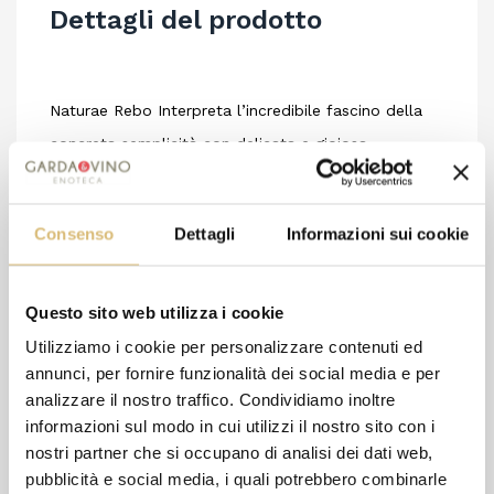
Dettagli del prodotto
Naturae Rebo Interpreta l’incredibile fascino della
concreta semplicità con delicata e gioiosa
franchezza.
Pic-nic all’aperto in primavera, terrazze ombreggiate
Consenso
Dettagli
Informazioni sui cookie
in estate, tavolate con amici in autunno e in inverno.
NOTE TECNICHE
Denominazione: Benaco Bresciano Rebo IGT
Questo sito web utilizza i cookie
Affinamento: In botti di acciaio inox e bottiglia.
Utilizziamo i cookie per personalizzare contenuti ed
annunci, per fornire funzionalità dei social media e per
Vino senza solfiti aggiunti.
analizzare il nostro traffico. Condividiamo inoltre
Uvaggio: Rebo
informazioni sul modo in cui utilizzi il nostro sito con i
nostri partner che si occupano di analisi dei dati web,
pubblicità e social media, i quali potrebbero combinarle