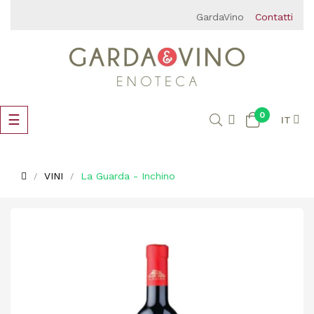
GardaVino
Contatti
0
navigazione
☰
IT
Toggle
VINI
La Guarda - Inchino