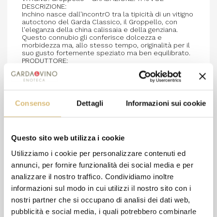
DESCRIZIONE:
Inchino nasce dall'incontrO tra la tipicità di un vitigno
autoctono del Garda Classico, il Groppello, con
l'eleganza della china calissaia e della genziana.
Questo connubio gli conferisce dolcezza e
morbidezza ma, allo stesso tempo, originalità per il
suo gusto fortemente speziato ma ben equilibrato.
PRODUTTORE:
L'ideatore di questo vino e Luigi Negri che, in onore
della carriera del padre Angelo (non ancora
terminata), ha voluto dar vita a questo originalissimo
prodotto, unico nel panorama enologico bresciano.
ABBINAMENTO:
Consenso
Dettagli
Informazioni sui cookie
Cioccolato fondente a bassa percentuale di cacao
nelle sue molteplici proposizioni e, in modo
particolare, utilizzato nella preparazione di "Dolci
Inchini", praline di cioccolato Criollo dell'Equador
Questo sito web utilizza i cookie
ripiene di Inchino allo stato puro. Interessante anche
nella preparazione di aperitivi e dolci a base di
Utilizziamo i cookie per personalizzare contenuti ed
castagne, oppure di un particolarissimo zabaione.
Perfetto anche per aromatizzare risotti o arrosti.
annunci, per fornire funzionalità dei social media e per
TEMPERATURA DI SERVIZIO:
analizzare il nostro traffico. Condividiamo inoltre
Temperatura ambiente.
informazioni sul modo in cui utilizzi il nostro sito con i
nostri partner che si occupano di analisi dei dati web,
pubblicità e social media, i quali potrebbero combinarle