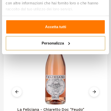
8 altri prodotti della stessa
con altre informazioni che hai fornito loro o che hanno
categoria:
raccolto dal tuo utilizzo dei loro servizi.
Accetta tutti
Personalizza
La Feliciana - Chiaretto Doc "Feudo"
No