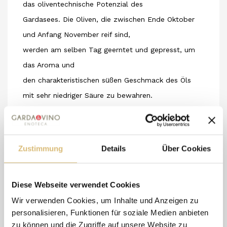
das oliventechnische Potenzial des
Gardasees. Die Oliven, die zwischen Ende Oktober
und Anfang November reif sind,
werden am selben Tag geerntet und gepresst, um
das Aroma und
den charakteristischen süßen Geschmack des Öls
mit sehr niedriger Säure zu bewahren.
Sorten: verschiedene Sorten in variablen
Prozentsätzen
Farbe: Grün mit gelben Reflexen.
Zustimmung
Details
Über Cookies
Aroma: fruchtig nach frischen Oliven und zartem
Mandelaroma.
Diese Webseite verwendet Cookies
Mittlerer bis leichter Olivengeschmack.
Wir verwenden Cookies, um Inhalte und Anzeigen zu
Geschmack: überwiegend süß, mit einem leichten
personalisieren, Funktionen für soziale Medien anbieten
Gefühl von
zu können und die Zugriffe auf unsere Website zu