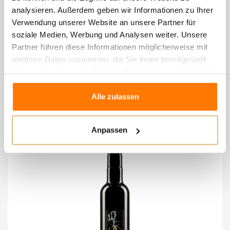
Bitterkeit und Schärfe.
analysieren. Außerdem geben wir Informationen zu Ihrer
Säuregehalt: sehr niedrig (0,2% – 0,3%)
Verwendung unserer Website an unsere Partner für
soziale Medien, Werbung und Analysen weiter. Unsere
Partner führen diese Informationen möglicherweise mit
weiteren Daten zusammen, die Sie ihnen bereitgestellt
haben oder die sie im Rahmen Ihrer Nutzung der Dienste
8 andere Artikel in der
gesammelt haben.
gleichen Kategorie:
Alle zulassen
Anpassen