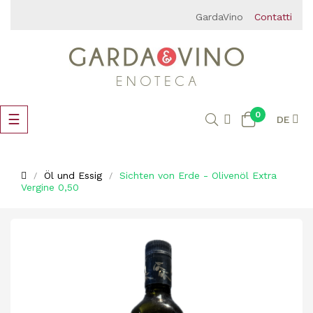
GardaVino
Contatti
0
Umschalten
☰
DE
der
Navigation
Öl und Essig
Sichten von Erde - Olivenöl Extra
Vergine 0,50