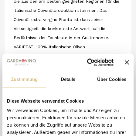
die aus den am besten geeigneten Regionen für die
italienische Olivenölproduktion stammen. Das
Olivenöl extra vergine Franto ist dank seiner
Vielseitigkeit die konkreteste Antwort auf die
Bedürfnisse der Fachleute in der Gastronomie.
VARIETÄT: 100% Italienische Oliven
ERNTESYSTEM: Mechanisch
EXTRACTIONSVERFAHREN: Kontinuierlicher Zyklus
MERKMALE: In der Nase ist es frisch, mit
Zustimmung
Details
Über Cookies
pflanzlichen Noten von reifen Oliven und
Wildkräutern.
Diese Webseite verwendet Cookies
Im Geschmack hat es ein angenehmes Aroma von
Wir verwenden Cookies, um Inhalte und Anzeigen zu
grünen Oliven, grasig und pikanter mit einem bitteren
personalisieren, Funktionen für soziale Medien anbieten
Abgang.
zu können und die Zugriffe auf unsere Website zu
In der Farbe präsentiert es sich grün mit gelben
analysieren. Außerdem geben wir Informationen zu Ihrer