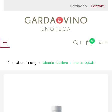
GardaVino
Contatti
0
Umschalten
☰
DE
der
Navigation
Öl und Essig
Olearia Caldera - Franto 0,50lt