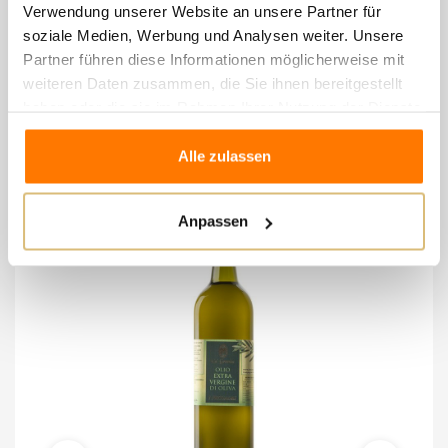
Reflexen, klar und brillant durch Filtration.
Verwendung unserer Website an unsere Partner für
soziale Medien, Werbung und Analysen weiter. Unsere
Partner führen diese Informationen möglicherweise mit
weiteren Daten zusammen, die Sie ihnen bereitgestellt
8 andere Artikel in der
haben oder die sie im Rahmen Ihrer Nutzung der Dienste
gleichen Kategorie:
gesammelt haben.
Alle zulassen
Anpassen