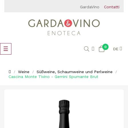
GardaVino
Contatti
0
Umschalten
☰
DE
der
Navigation
Weine
Süßweine, Schaumweine und Perlweine
Cascina Monte Tivino - Gemini Spumante Brut