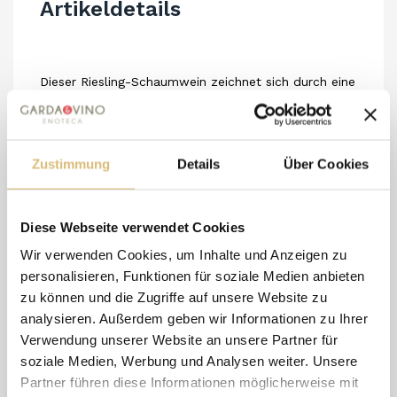
Artikeldetails
Dieser Riesling-Schaumwein zeichnet sich durch eine
schöne strohgelbe Farbe aus, verfügt über ein
intensives und duftendes Bouquet von gelben
Früchten. Seine ausgewogene Frische und die
Zustimmung
Details
Über Cookies
elegante Perlage machen ihn zum perfekten, typisch
italienischen Aperitif: faszinierend, frisch, fruchtig,
Diese Webseite verwendet Cookies
mit ausgewogener Säure, voll im Mund und mit
Wir verwenden Cookies, um Inhalte und Anzeigen zu
guter Persistenz.
personalisieren, Funktionen für soziale Medien anbieten
zu können und die Zugriffe auf unsere Website zu
analysieren. Außerdem geben wir Informationen zu Ihrer
Verwendung unserer Website an unsere Partner für
8 andere Artikel in der
soziale Medien, Werbung und Analysen weiter. Unsere
gleichen Kategorie:
Partner führen diese Informationen möglicherweise mit