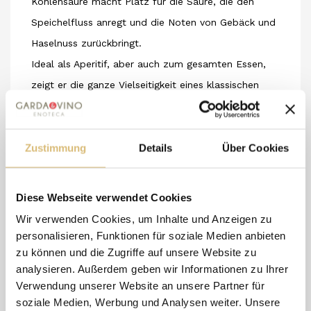
Kohlensäure macht Platz für die Säure, die den
Speichelfluss anregt und die Noten von Gebäck und
Haselnuss zurückbringt.
Ideal als Aperitif, aber auch zum gesamten Essen,
zeigt er die ganze Vielseitigkeit eines klassischen
Verfahrens. Hervorragend zu Süßwasserfischen,
während des gesamten Genusses, zu Geflügel,
Zustimmung
kaltem Weißfleisch und sommerlichen Salaten.
Details
Über Cookies
Er passt hervorragend zu einem hochwertigen
Parmigiano.
Diese Webseite verwendet Cookies
Technische Daten
Wir verwenden Cookies, um Inhalte und Anzeigen zu
personalisieren, Funktionen für soziale Medien anbieten
Verwendete Rebsorten
: Turbiana und Chardonnay
zu können und die Zugriffe auf unsere Website zu
Bodenbeschaffenheit
: kalkhaltig – tonhaltig
analysieren. Außerdem geben wir Informationen zu Ihrer
Erziehungssystem
: einfache und doppelte Guyot
Verwendung unserer Website an unsere Partner für
Pflanzdichte
: 2,30 x 0,70
soziale Medien, Werbung und Analysen weiter. Unsere