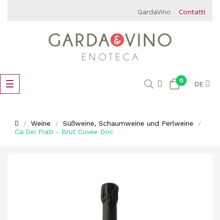
GardaVino
Contatti
0
Umschalten
☰
DE
der
Navigation
Weine
Süßweine, Schaumweine und Perlweine
Ca Dei Frati - Brut Cuvee Doc