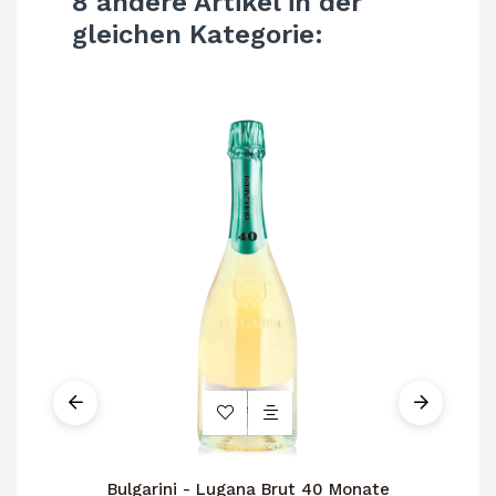
8 andere Artikel in der
gleichen Kategorie:
Bulgarini - Lugana Brut 40 Monate
R