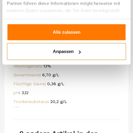
Partner führen diese Informationen möglicherweise mit
Ertrag pro Hektar
: 90 Quintale
weiteren Daten zusammen, die Sie ihnen bereitgestellt
Art der Vinifikation
: direkte Pressung der Trauben
haben oder die sie im Rahmen Ihrer Nutzung der Dienste
mit Gärung in Stahl
gesammelt haben.
Malolaktische Gärung
: Nicht durchgeführt
Alle zulassen
Reifung und Entwicklung
: mindestens 24 Monate auf
der Hefe, gefolgt von 4 Monaten in der Flasche
Anpassen
nach der Degorgierung
Alkoholgehalt
: 13%
Gesamtsäure
: 6,70 g/L
Flüchtige Säure
: 0,38 g/L
pH
: 3,12
Trockensubstanz
: 20,2 g/L
```