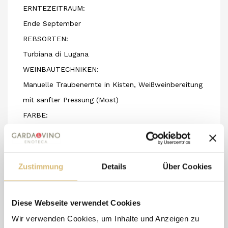
ERNTEZEITRAUM:
Ende September
REBSORTEN:
Turbiana di Lugana
WEINBAUTECHNIKEN:
Manuelle Traubenernte in Kisten, Weißweinbereitung
mit sanfter Pressung (Most)
FARBE:
Strohgelb mit grünlichen Reflexen
BOUQUET:
Blumig mit zitrusartigen Noten
Zustimmung
Details
Über Cookies
AM GAUMEN:
Würzig, mineralisch, von großer Persistenz
Diese Webseite verwendet Cookies
SERVIERTEMPERATUR:
Wir verwenden Cookies, um Inhalte und Anzeigen zu
8 - 12°