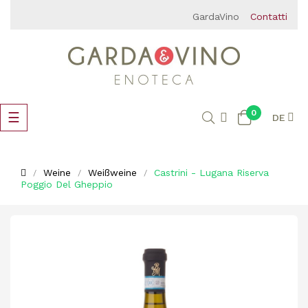
GardaVino
Contatti
0
Umschalten
☰
DE
der
Navigation
Weine
Weißweine
Castrini - Lugana Riserva
Poggio Del Gheppio