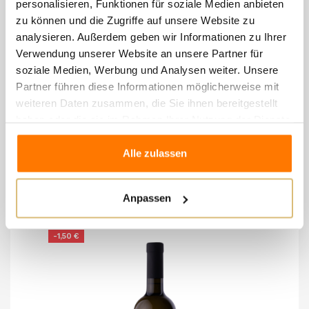
personalisieren, Funktionen für soziale Medien anbieten
EMPFOHLENE BEGLEITGERICHTE:
zu können und die Zugriffe auf unsere Website zu
Fisch, weißes Fleisch, Rindfleisch-Carpaccio oder
analysieren. Außerdem geben wir Informationen zu Ihrer
Verwendung unserer Website an unsere Partner für
kurzgebratenes Fleisch, Gemüsegerichte, feine
soziale Medien, Werbung und Analysen weiter. Unsere
Wurstwaren aus den Moränenhügeln, perfekter
Partner führen diese Informationen möglicherweise mit
Begleiter für Aperitifs
weiteren Daten zusammen, die Sie ihnen bereitgestellt
haben oder die sie im Rahmen Ihrer Nutzung der Dienste
gesammelt haben.
Alle zulassen
8 andere Artikel in der
gleichen Kategorie:
Anpassen
-1,50 €