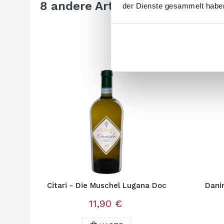
8 andere Artikel in der gleiche
der Dienste gesammelt habe
Citari - Die Muschel Lugana Doc
Dani
11,90 €