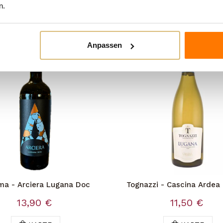
n Kategorie:
n.
Anpassen
ma - Arciera Lugana Doc
Tognazzi - Cascina Ardea
13,90 €
11,50 €