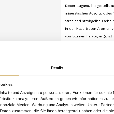
Dieser Lugana, hergestellt a
mineralischen Ausdruck des 
strahlend strohgelbe Farbe 
In der Nase treten Aromen v
von Blumen hervor, ergänzt
Stein, typisch für die tonh
lebhaft, mit einer schönen B
Die Reifung in Betontanks b
schafft einen straffen und l
Details
Lugana DOC, hergestellt aus 1
mineralischer Weißwein aus
Cookies
in Betontanks erhält den We
nhalte und Anzeigen zu personalisieren, Funktionen für soziale
Zitrusfrüchten, feinen flora
Website zu analysieren. Außerdem geben wir Informationen zu I
r soziale Medien, Werbung und Analysen weiter. Unsere Partner
 Daten zusammen, die Sie ihnen bereitgestellt haben oder die s