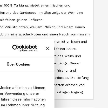
us 100% Turbiana, bietet einen frischen und
Terroirs des Gardasees. Im Glas zeigt der Wein eine
mit feinen grünen Reflexen.
on Zitrusfrüchten, weißem Pfirsich und einem Hauch
 durch mineralische Noten und einen Hauch von nassem
altigen Böden des Lugana. Am Gaumen ist er frisch und
alance zwischen reifer Frucht und feiner Säure.
ewahrt die Reinheit und Konsistenz des Weins und
eicht salzigen Abgang mit eleganter Länge. Dieser
Über Cookies
00% Turbiana, ist ein raffinierter, frischer und
 der wunderschönen Region des Gardasees. Die Reifung
in rein und ausdrucksvoll, mit lebhaften Aromen von
 Medien anbieten zu können
len Noten und einem erfrischenden, salzigen Abgang.
hrer Verwendung unserer
 führen diese Informationen
ie im Rahmen Ihrer Nutzung