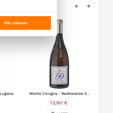
Alle zulassen
 Lugana
Monte Cicogna - Badewanne 59
S
Garda Riesling
13,90 €