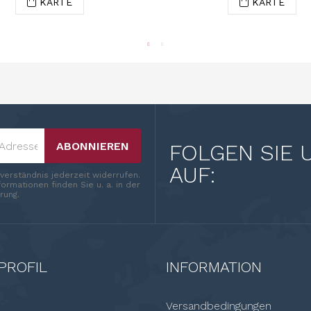
KARTE
KARTE
ABONNIEREN
FOLGEN SIE 
AUF:
nverständnis jederzeit widerrufen.
ormationen finden Sie u. a. in der
rung.
PROFIL
INFORMATION
Versandbedingungen