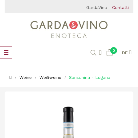
GardaVino
Contatti
0
Umschalten
☰
DE
der
Navigation
Weine
Weißweine
Sansonina - Lugana