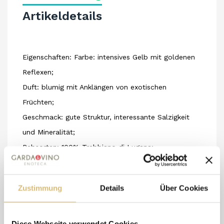
Artikeldetails
Eigenschaften: Farbe: intensives Gelb mit goldenen
Reflexen;
Duft: blumig mit Anklängen von exotischen
Früchten;
Geschmack: gute Struktur, interessante Salzigkeit
und Mineralität;
Rebsorten: 100% Trebbiano di Lugana;
Geografische Lage: Peschiera del Garda, Ort
Sansonina;
Zustimmung
Details
Über Cookies
Erziehungssystem: einfacher Guyot;
Ertrag pro Hektar: 80 q.li.
Durchführung der Ernte: manuelle Ernte
Diese Webseite verwendet Cookies