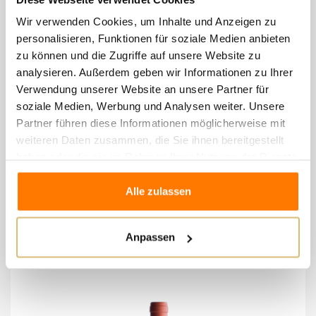
Vinifizierung: nach der manuellen Ernte der Trauben
Wir verwenden Cookies, um Inhalte und Anzeigen zu
personalisieren, Funktionen für soziale Medien anbieten
und der qualitativen Auswahl erfolgt die
zu können und die Zugriffe auf unsere Website zu
Fermentation und Reifung in Stahl.
analysieren. Außerdem geben wir Informationen zu Ihrer
Gastronomische Kombinationen: ideal zu Vorspeisen,
Verwendung unserer Website an unsere Partner für
Hauptgerichten, Hülsenfrüchtesuppen, weißem
soziale Medien, Werbung und Analysen weiter. Unsere
Partner führen diese Informationen möglicherweise mit
Fleisch und typischem Fisch aus unserem See
weiteren Daten zusammen, die Sie ihnen bereitgestellt
(gekocht, gedämpft und gegrillt) sowie zu
haben oder die sie im Rahmen Ihrer Nutzung der Dienste
Meeresfrüchten und mittelalterlichen Käsesorten.
gesammelt haben.
Alle zulassen
8 andere Artikel in der
Anpassen
gleichen Kategorie:
-2