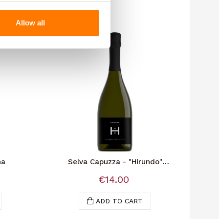
Allow all
na
Selva Capuzza - "Hirundo"
Ca 
Martinotti Method
€14.00
ADD TO CART