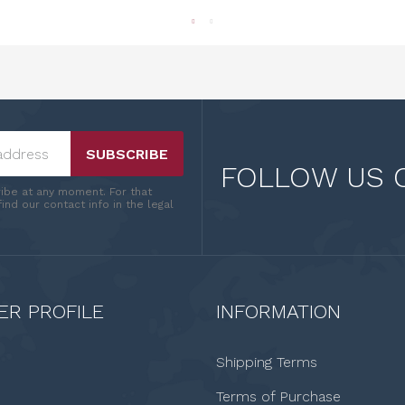
SUBSCRIBE
FOLLOW US 
ibe at any moment. For that
ind our contact info in the legal
R PROFILE
INFORMATION
Shipping Terms
Terms of Purchase