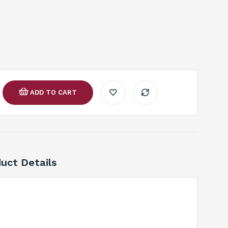
ADD TO CART
uct Details