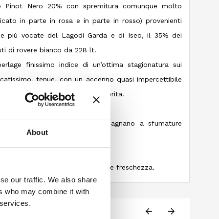
 Pinot Nero 20% con spremitura comunque molto
ficato in parte in rosa e in parte in rosso) provenienti
ose più vocate del Lagodi Garda e di Iseo, il 35% dei
ti di rovere bianco da 228 lt.
rlage finissimo indice di un’ottima stagionatura sui
elicatissimo, tenue, con un accenno quasi impercettibile
a sfumatura di rosa appena sfiorita.
o, fresco ed essenziale.
 rossi ribes e lampone si accompagnano a sfumature
About
 armonia, estremamente sapido.
mantenendo eccellente fragranza e freschezza.
se our traffic. We also share
ers who may combine it with
 services.