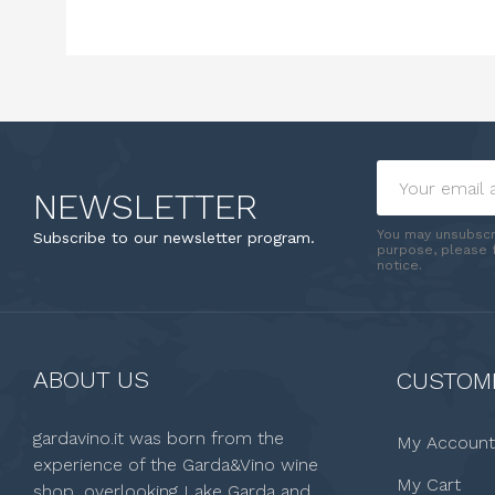
NEWSLETTER
You may unsubscr
Subscribe to our newsletter program.
purpose, please f
notice.
ABOUT US
CUSTOME
gardavino.it was born from the
My Account
experience of the Garda&Vino wine
My Cart
shop, overlooking Lake Garda and