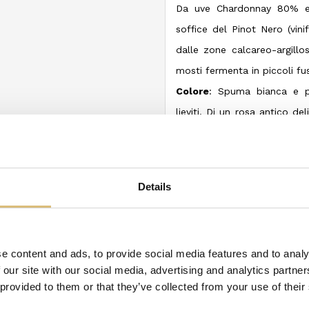
Da uve Chardonnay 80% e
soffice del Pinot Nero (vini
dalle zone calcareo-argill
mosti fermenta in piccoli fus
Colore
: Spuma bianca e pe
lieviti. Di un rosa antico d
che puٍ nel tempo donare un
Profumo:
Il bouquet è nitid
Profumi di piccoli frutti
Details
agrumate.
Sapore
: Elegante nella sua
Ampio di gusto e struttura 
e content and ads, to provide social media features and to analy
 our site with our social media, advertising and analytics partn
ategory:
 provided to them or that they’ve collected from your use of their