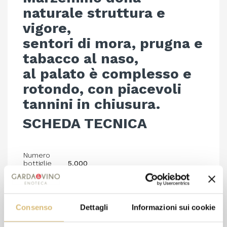
naturale struttura e
vigore,
sentori di mora, prugna e
tabacco al naso,
al palato è complesso e
rotondo, con piacevoli
tannini in chiusura.
SCHEDA TECNICA
Numero
bottiglie
5.000
Prodotte
Varietà
Marzemino
Tipo di
Morenico
Suolo
Consenso
Dettagli
Informazioni sui cookie
Altitudine
180 mt slm