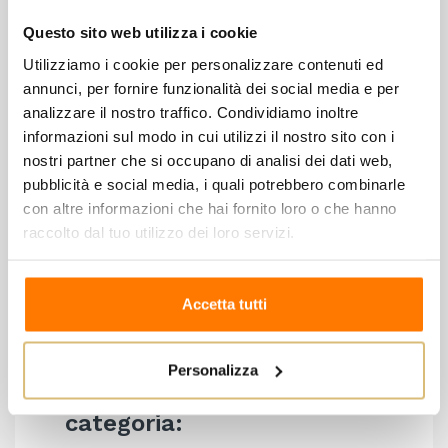
Esposizione
Sud est
Questo sito web utilizza i cookie
Allevamento
Guyot
Utilizziamo i cookie per personalizzare contenuti ed
Conduzione
In conversione biologica
annunci, per fornire funzionalità dei social media e per
Manuale in cassetta con selezione dei
analizzare il nostro traffico. Condividiamo inoltre
Vendemmia
informazioni sul modo in cui utilizzi il nostro sito con i
grappoli
nostri partner che si occupano di analisi dei dati web,
Macerazione sulle bucce per 10 giorni e
pubblicità e social media, i quali potrebbero combinarle
Vinificazione
fermentazione con lieviti locali
con altre informazioni che hai fornito loro o che hanno
raccolto dal tuo utilizzo dei loro servizi.
selezionati
5 mesi sulle sue fecce nobili in vasche
Affinamento
di acciaio
Accetta tutti
Personalizza
8 altri prodotti della stessa
categoria: