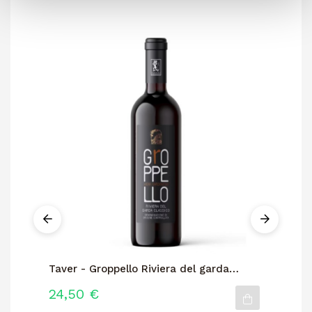
Taver - Groppello Riviera del garda
Le
classico
Va
24,50 €
11