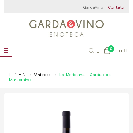
GardaVino
Contatti
0
navigazione
☰
IT
Toggle
VINI
Vini rossi
La Meridiana - Garda doc
Marzemino