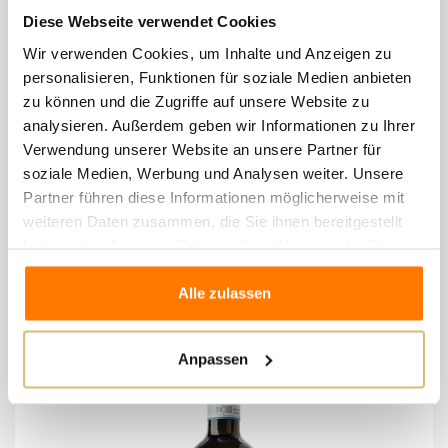
Diese Webseite verwendet Cookies
Wir verwenden Cookies, um Inhalte und Anzeigen zu
personalisieren, Funktionen für soziale Medien anbieten
zu können und die Zugriffe auf unsere Website zu
analysieren. Außerdem geben wir Informationen zu Ihrer
NEU
Verwendung unserer Website an unsere Partner für
soziale Medien, Werbung und Analysen weiter. Unsere
Tenuta Roveglia - Ca’ d’Oro Garda DOC
Partner führen diese Informationen möglicherweise mit
28,00 €
weiteren Daten zusammen, die Sie ihnen bereitgestellt
haben oder die sie im Rahmen Ihrer Nutzung der Dienste
gesammelt haben.
Wishlist
Compare
Alle zulassen
Anpassen