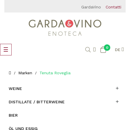
GardaVino
Contatti
0
Umschalten
☰
DE
der
Navigation
Marken
Tenuta Roveglia

WEINE

DISTILLATE / BITTERWEINE
BIER
ÖL UND ESSIG