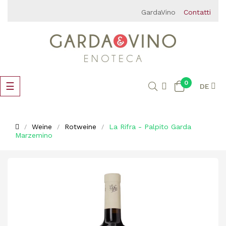
GardaVino
Contatti
0
Umschalten
☰
DE
der
Navigation
Weine
Rotweine
La Rifra - Palpito Garda
Marzemino