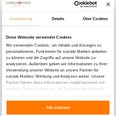
Geschmack ist salzig, hat eine gute Struktur, ist
weich und elegant. Ideal zu Wurstwaren,
Zustimmung
Details
Über Cookies
gemischtem Grillfleisch, Wild und Hartkäse.
Diese Webseite verwendet Cookies
8 andere Artikel in der
Wir verwenden Cookies, um Inhalte und Anzeigen zu
gleichen Kategorie:
personalisieren, Funktionen für soziale Medien anbieten
zu können und die Zugriffe auf unsere Website zu
analysieren. Außerdem geben wir Informationen zu Ihrer
Verwendung unserer Website an unsere Partner für
N
soziale Medien, Werbung und Analysen weiter. Unsere
Partner führen diese Informationen möglicherweise mit
weiteren Daten zusammen, die Sie ihnen bereitgestellt
haben oder die sie im Rahmen Ihrer Nutzung der Dienste
gesammelt haben.
Alle zulassen