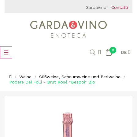
GardaVino
Contatti
0
Umschalten
☰
DE
der
Navigation
Weine
Süßweine, Schaumweine und Perlweine
Podere Dei Folli - Brut Rosé "Bespoi" Bio