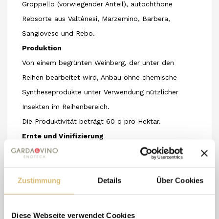
Groppello (vorwiegender Anteil), autochthone
Rebsorte aus Valtènesi, Marzemino, Barbera,
Sangiovese und Rebo.
Produktion
Von einem begrünten Weinberg, der unter den
Reihen bearbeitet wird, Anbau ohne chemische
Syntheseprodukte unter Verwendung nützlicher
Insekten im Reihenbereich.
Die Produktivität beträgt 60 q pro Hektar.
Ernte und Vinifizierung
Manuelle Ernte in kleinen Kisten gemäß dem
Programm-Dokument CCPB.
Zustimmung
Die Vinifizierung erfolgt durch „Hochheben des
Details
Über Cookies
Deckels“, was bedeutet, dass die gepressten
Trauben wie bei der normalen Rotweinvinifizierung in
Diese Webseite verwendet Cookies