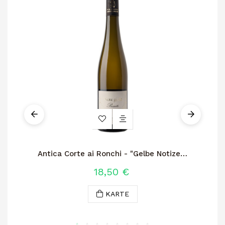
Antica Corte ai Ronchi - "Gelbe Notizen"
P
Benaco Bresciano Passito
18,50 €
KARTE