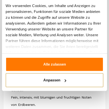
den Tank geleitet werden und, sobald der Most die
Wir verwenden Cookies, um Inhalte und Anzeigen zu
gewünschte Farbintensität erreicht, vollständig von
personalisieren, Funktionen für soziale Medien anbieten
den Trester getrennt wird.
zu können und die Zugriffe auf unsere Website zu
analysieren. Außerdem geben wir Informationen zu Ihrer
Danach erfolgt eine zweite Fermentation mit der
Verwendung unserer Website an unsere Partner für
natürlichen Methode der Schaumweinbereitung im
soziale Medien, Werbung und Analysen weiter. Unsere
Autoklaven (Charmat-Methode) mit langsamer
Partner führen diese Informationen möglicherweise mit
Nachgärung bei niedriger Temperatur.
weiteren Daten zusammen, die Sie ihnen bereitgestellt
haben oder die sie im Rahmen Ihrer Nutzung der Dienste
Alkoholgehalt
gesammelt haben.
12,50% vol.
Alle zulassen
Farbe
Von Blütenblattrosa bis Kirschrot mit rubinroten
Anpassen
Reflexen.
Geruch
Fein, intensiv, mit blumigen und fruchtigen Noten
von Erdbeeren.