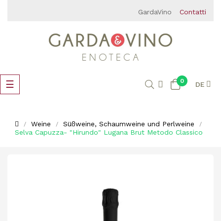
GardaVino
Contatti
0
Umschalten
☰
DE
der
Navigation
Weine
Süßweine, Schaumweine und Perlweine
Selva Capuzza- "Hirundo" Lugana Brut Metodo Classico