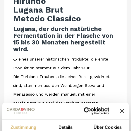
Hirundo
Lugana Brut
Metodo Classico
Lugana, der durch natürliche 
Fermentation in der Flasche von 
15 bis 30 Monaten hergestellt 
wird.
ب eines unserer historischen Produkte; die erste 
Produktion stammt aus dem Jahr 1908.
Die Turbiana-Trauben, die seiner Basis gewidmet 
sind, stammen aus den Weinbergen Selva und 
Menasasso und werden manuell mit einer 
sorgfältigen Auswahl der Trauben geerntet.
Die Fermentation des Mostes erfolgt in Edelstahl, 
und obwohl die Struktur manchmal anders denken 
Zustimmung
Details
Über Cookies
lässt, findet kein Holzfassausbau statt.