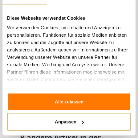
ب ein Schaumwein mit großem Charakter, der sich 
hervorragend eignet, um einige Jahre in der Flasche 
Diese Webseite verwendet Cookies
vergessen zu werden, damit er seine äußerst 
Wir verwenden Cookies, um Inhalte und Anzeigen zu
personalisieren, Funktionen für soziale Medien anbieten
interessante Neigung zur Evolution vertiefen kann.
zu können und die Zugriffe auf unsere Website zu
Er zeigt, wie interessant die Rebsorte Turbiana ist, 
analysieren. Außerdem geben wir Informationen zu Ihrer
wenn sie in der Flasche zur Entwicklung gebracht 
Verwendung unserer Website an unsere Partner für
wird, was nur unter der Voraussetzung einer 
soziale Medien, Werbung und Analysen weiter. Unsere
Partner führen diese Informationen möglicherweise mit
hervorragenden Rohware und einer strengen 
weiteren Daten zusammen, die Sie ihnen bereitgestellt
Kellerbearbeitung möglich ist.
haben oder die sie im Rahmen Ihrer Nutzung der Dienste
ب wurde von den größten Experten dieses Weins, 
gesammelt haben.
dem Gran Priorato del Lugana, häufig als der beste 
Alle zulassen
Lugana Metodo Classico angesehen.
Anpassen
8 andere Artikel in der