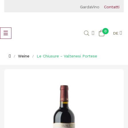
GardaVino
Contatti
0
Umschalten
☰
DE
der
Navigation
Weine
Le Chiusure - Valtenesi Portese