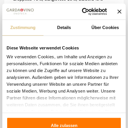
Valtenesi wird größtenteils aus Groppello-Trauben
gewonnen.
Abgefüllt im Jahr nach der Ernte, nachdem er im
Zustimmung
Details
Über Cookies
Stahl gereift ist.
Er behält so Frische und fruchtigen Geschmack, der
Diese Webseite verwendet Cookies
durch
würzige Noten interessanter gemacht wird.
Wir verwenden Cookies, um Inhalte und Anzeigen zu
```
Le Chiusure
personalisieren, Funktionen für soziale Medien anbieten
zu können und die Zugriffe auf unsere Website zu
analysieren. Außerdem geben wir Informationen zu Ihrer
Verwendung unserer Website an unsere Partner für
soziale Medien, Werbung und Analysen weiter. Unsere
Klassifizierung
Riviera Del Garda
Partner führen diese Informationen möglicherweise mit
Classico DOC
weiteren Daten zusammen, die Sie ihnen bereitgestellt
haben oder die sie im Rahmen Ihrer Nutzung der Dienste
Bezeichnung und
Groppello, Marzemino,
Rebsorte
Barbera, Sangiovese
gesammelt haben.
Alle zulassen