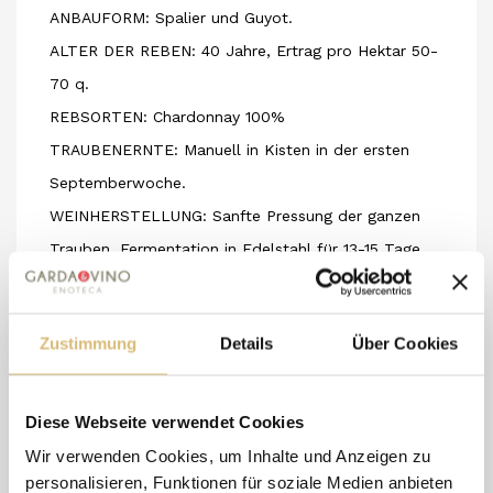
ANBAUFORM: Spalier und Guyot.
ALTER DER REBEN: 40 Jahre, Ertrag pro Hektar 50-
70 q.
REBSORTEN: Chardonnay 100%
TRAUBENERNTE: Manuell in Kisten in der ersten
Septemberwoche.
WEINHERSTELLUNG: Sanfte Pressung der ganzen
Trauben, Fermentation in Edelstahl für 13-15 Tage
bei einer Temperatur von 14-16°, Umfüllung und
Reifung auf Feinhefe für 6 Monate, mit regelmäßigen
Zustimmung
Details
Über Cookies
bâtonnage.
ABFÜLLUNG: Im Frühjahr nach der Ernte,
Vermarktung nach 2 Monaten Reifung in der Flasche.
Diese Webseite verwendet Cookies
FARBE: Strohgelb mit grünlichen Reflexen. DUFT:
Wir verwenden Cookies, um Inhalte und Anzeigen zu
Intensiv und anhaltend mit frischen Aromen von
personalisieren, Funktionen für soziale Medien anbieten