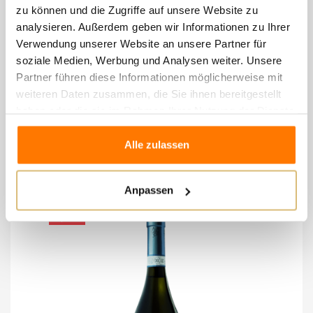
zu können und die Zugriffe auf unsere Website zu
Apfel und tropischen Früchten.
analysieren. Außerdem geben wir Informationen zu Ihrer
GESCHMACK: Ausgewogen, gut strukturiert,
Verwendung unserer Website an unsere Partner für
angenehm harmonisch, mit guter Salzigkeit und
soziale Medien, Werbung und Analysen weiter. Unsere
langem Nachgeschmack.
Partner führen diese Informationen möglicherweise mit
weiteren Daten zusammen, die Sie ihnen bereitgestellt
haben oder die sie im Rahmen Ihrer Nutzung der Dienste
gesammelt haben.
8 andere Artikel in der
Alle zulassen
gleichen Kategorie:
Anpassen
-1,50 €