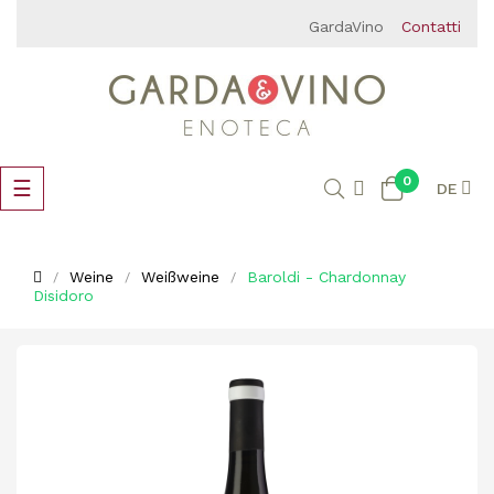
GardaVino
Contatti
0
Umschalten
☰
DE
der
Navigation
Weine
Weißweine
Baroldi - Chardonnay
Disidoro