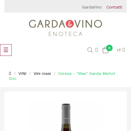
GardaVino
Contatti
0
navigazione
☰
IT
Toggle
VINI
Vini rossi
Ceresa - "Max" Garda Merlot
Doc