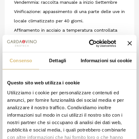
Vendemmia: raccolta manuale a inizio Settembre
Vinificazione: appassimento di una parte delle uve in
locale climatizzato per 40 giorni.
Affinamento in acciaio a temperatura controllata
per 6 mesi e 3 mesi in bottiglia prima della messa in
vendita.
Descrizione: vino rosso rubino intenso dal profumo
Consenso
Dettagli
Informazioni sui cookie
elegante con sentori di frutti rossi. Sapore pieno
vellutato e caldo.
Questo sito web utilizza i cookie
Abbinamenti gastronomici: indicato per carni,
Utilizziamo i cookie per personalizzare contenuti ed
selvaggina, salumi e formaggi stagionati.
annunci, per fornire funzionalità dei social media e per
Temperatura di servizio: 16-18° C Volume: 13 %
analizzare il nostro traffico. Condividiamo inoltre
informazioni sul modo in cui utilizzi il nostro sito con i
nostri partner che si occupano di analisi dei dati web,
pubblicità e social media, i quali potrebbero combinarle
8 altri prodotti della stessa
con altre informazioni che hai fornito loro o che hanno