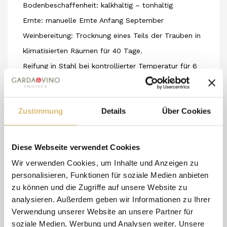
Bodenbeschaffenheit: kalkhaltig – tonhaltig
Ernte: manuelle Ernte Anfang September
Weinbereitung: Trocknung eines Teils der Trauben in
klimatisierten Räumen für 40 Tage.
Reifung in Stahl bei kontrollierter Temperatur für 6
Monate und 3 Monate in der Flasche vor dem
Verkauf.
Zustimmung
Details
Über Cookies
Beschreibung: intensiver rubinroter Wein mit
elegantem Duft nach roten Früchten. Volles,
samtiges und warmes Geschmackserlebnis.
Diese Webseite verwendet Cookies
Gastronomische Kombinationen: geeignet für
Wir verwenden Cookies, um Inhalte und Anzeigen zu
Fleisch, Wild, Wurstwaren und gereifte Käsesorten.
personalisieren, Funktionen für soziale Medien anbieten
zu können und die Zugriffe auf unsere Website zu
Serviertemperatur: 16-18° C Volumen: 13 %
analysieren. Außerdem geben wir Informationen zu Ihrer
Verwendung unserer Website an unsere Partner für
soziale Medien, Werbung und Analysen weiter. Unsere