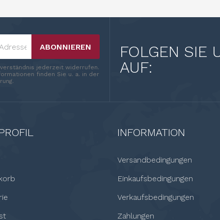
ABONNIEREN
FOLGEN SIE 
AUF:
nverständnis jederzeit widerrufen.
ormationen finden Sie u. a. in der
rung.
PROFIL
INFORMATION
Versandbedingungen
korb
Einkaufsbedingungen
rie
Verkaufsbedingungen
st
Zahlungen