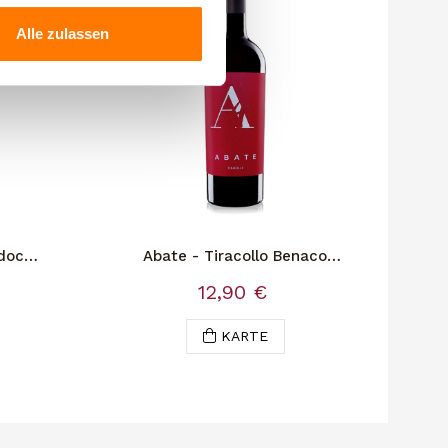
Alle zulassen
 doc
Abate - Tiracollo Benaco
La Me
Bresciano IGT
12,90 €
KARTE