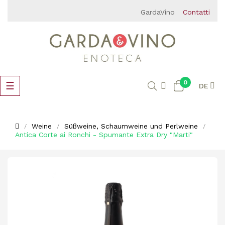
GardaVino
Contatti
0
Umschalten
☰
DE
der
Navigation
Weine
Süßweine, Schaumweine und Perlweine
Antica Corte ai Ronchi - Spumante Extra Dry "Marti"