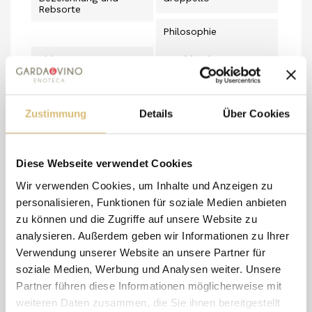
Rebsorte
Philosophie
Fivi
Kombinationen
Ideal für Aperitifs mit
Fisch oder
Wurstwaren.
Zustimmung
Details
Über Cookies
Format
0,75 l
Diese Webseite verwendet Cookies
Zustand
Neu
Wir verwenden Cookies, um Inhalte und Anzeigen zu
personalisieren, Funktionen für soziale Medien anbieten
zu können und die Zugriffe auf unsere Website zu
analysieren. Außerdem geben wir Informationen zu Ihrer
8 andere Artikel in der
Verwendung unserer Website an unsere Partner für
gleichen Kategorie:
soziale Medien, Werbung und Analysen weiter. Unsere
Partner führen diese Informationen möglicherweise mit
weiteren Daten zusammen, die Sie ihnen bereitgestellt