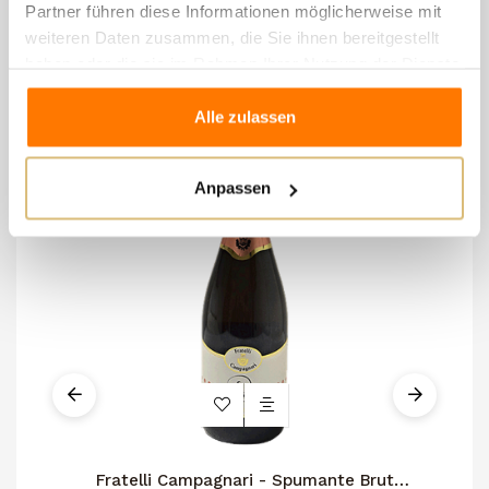
8 andere Artikel in der
Partner führen diese Informationen möglicherweise mit
gleichen Kategorie:
weiteren Daten zusammen, die Sie ihnen bereitgestellt
haben oder die sie im Rahmen Ihrer Nutzung der Dienste
gesammelt haben.
Alle zulassen
Anpassen
Fratelli Campagnari - Spumante Brut
Z