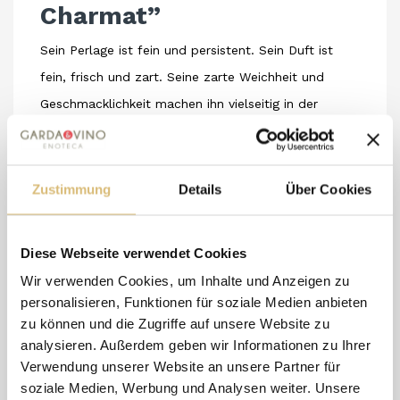
Charmat”
Sein Perlage ist fein und persistent. Sein Duft ist
fein, frisch und zart. Seine zarte Weichheit und
Geschmacklichkeit machen ihn vielseitig in der
Kombination, sowohl als Aperitif als auch zu einem
vollständigen Essen, insbesondere mit
Fischgerichten, zarten Fleischsorten, Gemüse und
Zustimmung
Details
Über Cookies
frischen Käsesorten. Anemos ist ein Wein, der
geschaffen wurde, um alle wichtigen Anlässe
Diese Webseite verwendet Cookies
besonders zu machen, jeden Augenblick des Lebens,
Wir verwenden Cookies, um Inhalte und Anzeigen zu
der es wert ist, in Erinnerung behalten und in der
personalisieren, Funktionen für soziale Medien anbieten
Seele festgehalten zu werden. Kühl servieren bei 8°.
zu können und die Zugriffe auf unsere Website zu
analysieren. Außerdem geben wir Informationen zu Ihrer
Verwendung unserer Website an unsere Partner für
soziale Medien, Werbung und Analysen weiter. Unsere