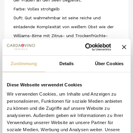
der Frauen an den Seen begleitet.
Farbe: Volles strohgelb
Duft: Gut wahrnehmbar ist seine reiche und
einladende Komplexität von weißem Obst wie der
Williams-Birne mit Zitrus- und Trockenfrüchte-
Noten im Abgang. Definierte Aromen, ohne
Übertreibungen, zeugen von der perfekten
Exposition seiner Trauben und deren Reife.
Zustimmung
Details
Über Cookies
Geschmack: Weitreichend, umhüllend und großzügig,
seine Säure ist perfekt in die Süße seiner gut
Diese Webseite verwendet Cookies
gereiften Fruchtaromen integriert, die Eleganz und
Wir verwenden Cookies, um Inhalte und Anzeigen zu
seine sinnliche Harmonie bezeugen, unterstützt von
personalisieren, Funktionen für soziale Medien anbieten
einer außergewöhnlichen Feinheit.
zu können und die Zugriffe auf unsere Website zu
analysieren. Außerdem geben wir Informationen zu Ihrer
Verwendung unserer Website an unsere Partner für
soziale Medien, Werbung und Analysen weiter. Unsere