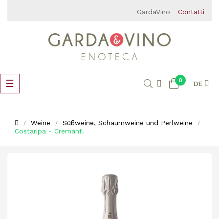
GardaVino
Contatti
0
Umschalten
☰
DE
der
Navigation
Weine
Süßweine, Schaumweine und Perlweine
Costaripa - Cremant.