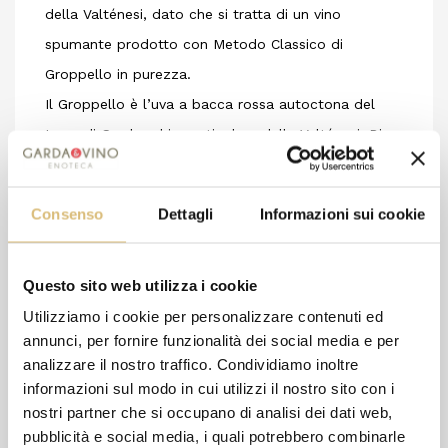
della Valténesi, dato che si tratta di un vino
spumante prodotto con Metodo Classico di
Groppello in purezza.
Il Groppello è l’uva a bacca rossa autoctona del
Lago di Garda ed in particolare della Valténesi. Di
origini molto antiche, il Groppello è a buona ragione
considerato di difficile coltura per le caratteristiche
Consenso
Dettagli
Informazioni sui cookie
morfologiche dei grappoli che, avendo acini molto
compatti, sono portati facilmente a sviluppare
Questo sito web utilizza i cookie
botrite. ب compito arduo del vignaiolo non
permettere che questo accada, per poter
Utilizziamo i cookie per personalizzare contenuti ed
annunci, per fornire funzionalità dei social media e per
beneficiare cosى delle migliori caratteristiche che
analizzare il nostro traffico. Condividiamo inoltre
quest’uva sa donare.
informazioni sul modo in cui utilizzi il nostro sito con i
nostri partner che si occupano di analisi dei dati web,
pubblicità e social media, i quali potrebbero combinarle