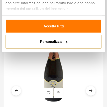
con altre informazioni che hai fornito loro o che hanno
8 altri prodotti della stessa
raccolto dal tuo utilizzo dei loro servizi.
categoria:
Accetta tutti
Personalizza