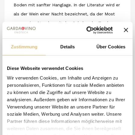
Boden mit sanfter Hanglage. In der Literatur wird er
als der Wein einer Nacht bezeichnet, da der Most
nur wenige Stunden mit den Schalen der Trauben
fermentiert.
FARBE: Helles Cerasuolo. DUFT: Zart, blumig mit
Zustimmung
Details
Über Cookies
Zitrusnoten.
GESCHMACK: Frisch und umfangreich mit salziger
Diese Webseite verwendet Cookies
Note und Nuancen von bitterer Mandel.
GASTRONOMIE: Passt gut zu Pizza und Vorspeisen,
Wir verwenden Cookies, um Inhalte und Anzeigen zu
personalisieren, Funktionen für soziale Medien anbieten
Wurstwaren, Suppen, Risottos, weißem Fleisch,
zu können und die Zugriffe auf unsere Website zu
Fisch und ist unvergleichlich zu Krustentieren.
analysieren. Außerdem geben wir Informationen zu Ihrer
Jung in den ersten Jahren trinken. Bei 12° C
Verwendung unserer Website an unsere Partner für
servieren.
soziale Medien, Werbung und Analysen weiter. Unsere
Partner führen diese Informationen möglicherweise mit
weiteren Daten zusammen, die Sie ihnen bereitgestellt