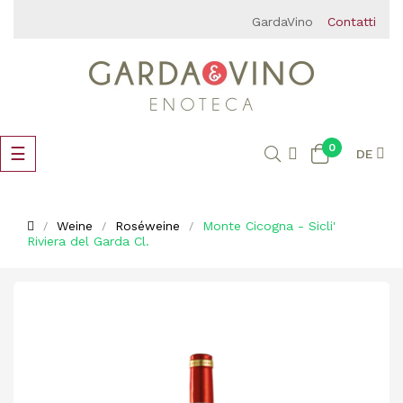
GardaVino
Contatti
0
Umschalten
☰
DE
der
Navigation
Weine
Roséweine
Monte Cicogna - Sicli'
Riviera del Garda Cl.