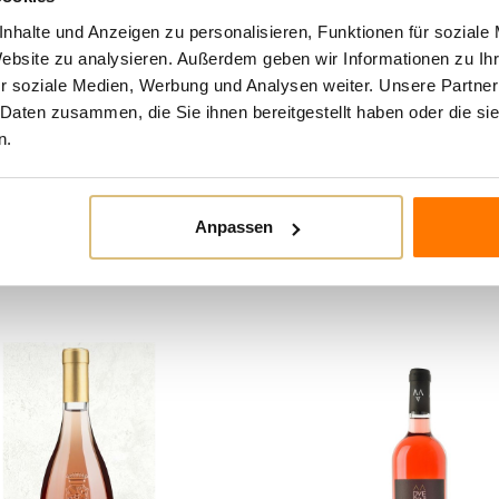
Ernte
Manu
nhalte und Anzeigen zu personalisieren, Funktionen für soziale
Kurz
Website zu analysieren. Außerdem geben wir Informationen zu I
Vinifikation
r soziale Medien, Werbung und Analysen weiter. Unsere Partner
ausg
 Daten zusammen, die Sie ihnen bereitgestellt haben oder die s
5 Mo
n.
Reifung
den 
```
Anpassen
n Kategorie: