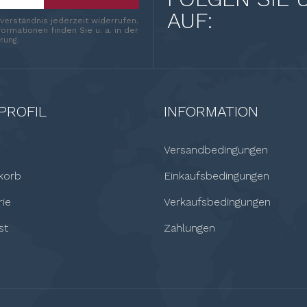
AUF:
nverständnis jederzeit widerrufen.
ormationen finden Sie u. a. in der
rung.
PROFIL
INFORMATION
Versandbedingungen
korb
Einkaufsbedingungen
rie
Verkaufsbedingungen
st
Zahlungen