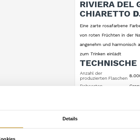
RIVIERA DEL 
CHIARETTO
D
Eine zarte rosafarbene Farbe
von roten Früchten in der N
angenehm und harmonisch am
zum Trinken einlädt
TECHNISCHE
Anzahl der
8.00
produzierten Flaschen
Rebsorten
Grop
Bodenart
More
Höhe
180 
Exposition
Südo
Details
Erziehung
Guyo
Bewirtschaftung
In b
Cookies