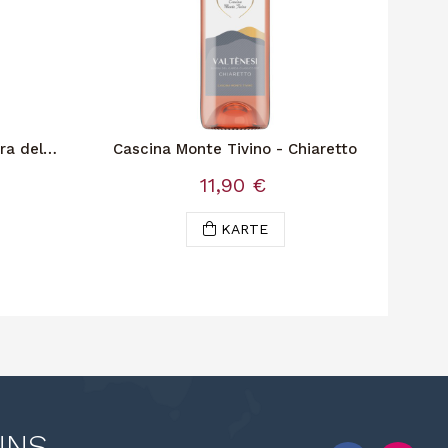
ra del
Cascina Monte Tivino - Chiaretto
Il
C
11,90 €
KARTE
UNS