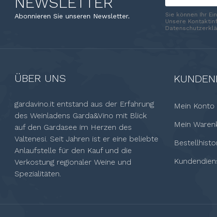
NEWSLETTER
Sie können Ihr Ei
Abonnieren Sie unseren Newsletter.
Unsere Kontaktinf
Datenschutzerklä
ÜBER UNS
KUNDEN
gardavino.it entstand aus der Erfahrung
Mein Konto
des Weinladens Garda&Vino mit Blick
Mein Waren
auf den Gardasee im Herzen des
Valtenesi. Seit Jahren ist er eine beliebte
Bestellhisto
Anlaufstelle für den Kauf und die
Kundendien
Verkostung regionaler Weine und
Spezialitäten.