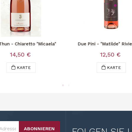
Thun - Chiaretto "Micaela"
Due Pini - "Matilde" Rivie
Garda Classico DO
14,50 €
12,50 €
KARTE
KARTE
ABONNIEREN
FOLGEN SIE 