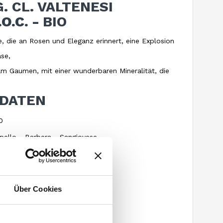
G. CL. VALTENESI
.O.C. -
BIO
, die an Rosen und Eleganz erinnert, eine Explosion
ase,
 Gaumen, mit einer wunderbaren Mineralität, die
 DATEN
0
pello - Barbera - Sangiovese
nisch
m ü.d.M.
st
Über Cookies
t
iologischer Umstellung