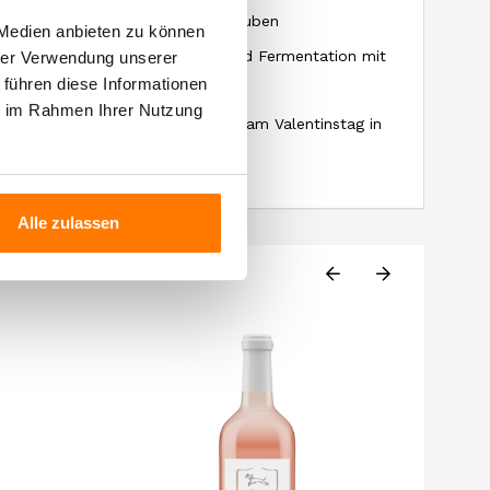
ell in Kisten mit Auswahl der Trauben
 Medien anbieten zu können
e Mazeration, sanfte Pressung und Fermentation mit
hrer Verwendung unserer
 führen diese Informationen
ewählten lokalen Hefen
ie im Rahmen Ihrer Nutzung
nate in Stahl, wird üblicherweise am Valentinstag in
Handel gebracht
Alle zulassen