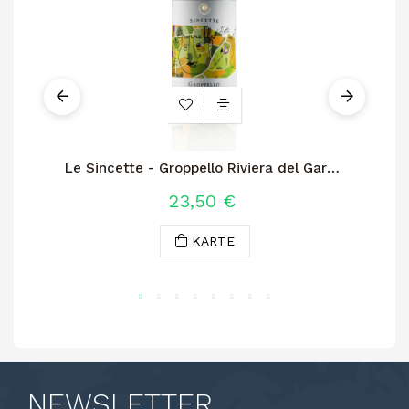
Le Sincette - Groppello Riviera del Garda
P
Classico Doc
23,50 €
KARTE
NEWSLETTER