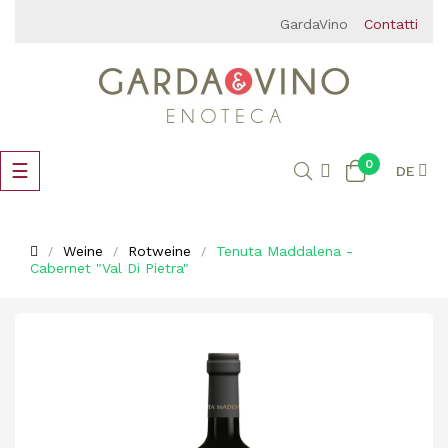
GardaVino
Contatti
0
Umschalten
☰
DE
der
Navigation
Weine
Rotweine
Tenuta Maddalena -
Cabernet "Val Di Pietra"