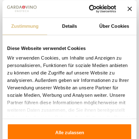
rubinrote Farbe mit dem Gefühl von kleinen
Wildfrüchten. Ausgewogen, voll, warm, mit würzigen
Noten, die mit der Zeit reifen. Der Cabernet,
Zustimmung
Details
Über Cookies
hergestellt aus einer edlen Rebsorte, zeigt sein
volles Potenzial, wenn er auf lockeren, trockenen,
Diese Webseite verwendet Cookies
kieshaltigen Böden wie denen des oberen
Wir verwenden Cookies, um Inhalte und Anzeigen zu
Mantovano angebaut wird, wo der Cabernet „Val di
personalisieren, Funktionen für soziale Medien anbieten
Pietra“ typische krautige Noten und zarte, würzige
zu können und die Zugriffe auf unsere Website zu
und vanillige Aromen mit der Reifung entfaltet.
analysieren. Außerdem geben wir Informationen zu Ihrer
Strukturiert mit einer guten geschmacklich-
Verwendung unserer Website an unsere Partner für
soziale Medien, Werbung und Analysen weiter. Unsere
olfaktorischen Persistenz, die die bereits
Partner führen diese Informationen möglicherweise mit
wahrgenommenen Empfindungen hervorruft. Aus
weiteren Daten zusammen, die Sie ihnen bereitgestellt
den Weinbergen der Tenuta Maddalena, die sich in
haben oder die sie im Rahmen Ihrer Nutzung der Dienste
der Oase des Mincio-Parks befinden, stammt der
gesammelt haben.
Cabernet „Val di Pietra“, in einer pedoklimatischen
Alle zulassen