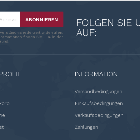
ABONNIEREN
FOLGEN SIE 
AUF:
nverständnis jederzeit widerrufen.
ormationen finden Sie u. a. in der
rung.
PROFIL
INFORMATION
Versandbedingungen
korb
Einkaufsbedingungen
rie
Verkaufsbedingungen
st
Zahlungen