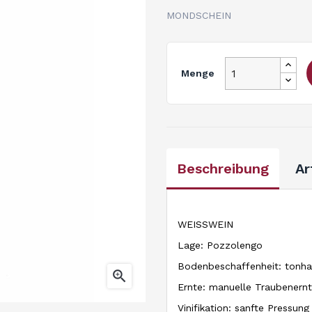
MONDSCHEIN
Menge
Beschreibung
Ar
WEISSWEIN
Lage: Pozzolengo
Bodenbeschaffenheit: tonhal

Ernte: manuelle Traubenern
Vinifikation: sanfte Pressun