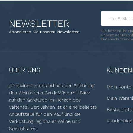
NEWSLETTER
Sie können Ihr Ei
Abonnieren Sie unseren Newsletter.
Unsere Kontaktinf
Datenschutzerklä
ÜBER UNS
KUNDEN
gardavino.it entstand aus der Erfahrung
Mein Konto
des Weinladens Garda&Vino mit Blick
Mein Waren
auf den Gardasee im Herzen des
Valtenesi. Seit Jahren ist er eine beliebte
Bestellhisto
Anlaufstelle für den Kauf und die
Kundendien
Verkostung regionaler Weine und
Spezialitäten.