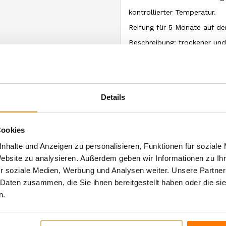
kontrollierter Temperatur.
Reifung für 5 Monate auf de
Beschreibung: trockener und
grünlichen Reflexen.
Angenehm fruchtiges Aroma; 
Gastronomische Kombinatione
Details
Gängen und Fisch.
Serviertemperatur: 8-10° C
Cookies
nhalte und Anzeigen zu personalisieren, Funktionen für soziale
n Kategorie:
Website zu analysieren. Außerdem geben wir Informationen zu I
r soziale Medien, Werbung und Analysen weiter. Unsere Partner
 Daten zusammen, die Sie ihnen bereitgestellt haben oder die s
n.