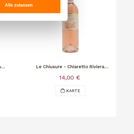
Alle zulassen
a
Le Chiusure - Chiaretto Riviera
Fra
Del G.Cl.
14,00 €
KARTE