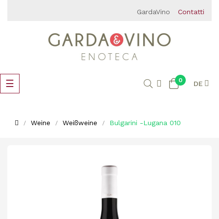
GardaVino
Contatti
0
Umschalten
☰
DE
der
Navigation
Weine
Weißweine
Bulgarini -Lugana 010