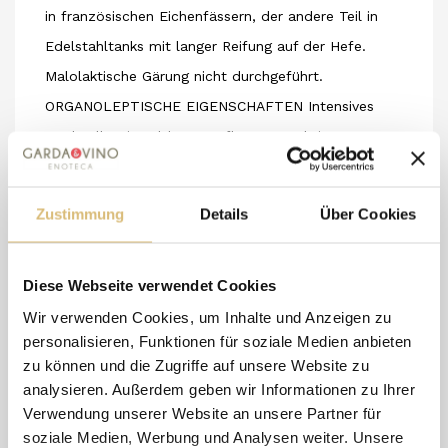
in französischen Eichenfässern, der andere Teil in
Edelstahltanks mit langer Reifung auf der Hefe.
Malolaktische Gärung nicht durchgeführt.
ORGANOLEPTISCHE EIGENSCHAFTEN Intensives
strohgelb mit goldenen Reflexen. Fruchtige Aromen
mit Noten von Pfirsich und Aprikose, Honig und
Gewürzen; fein mineralisch. Intensiv am Gaumen,
Zustimmung
Details
Über Cookies
salzig, breit und strukturiert mit einem langen
fruchtigen Nachklang.
Diese Webseite verwendet Cookies
EMPFEHLUNGEN
Meeresfisch, gewürzte weiße
Wir verwenden Cookies, um Inhalte und Anzeigen zu
Fleischsorten, mittelgereifte Kuhmilchkäse und
personalisieren, Funktionen für soziale Medien anbieten
blühende Ziegenkäse.
zu können und die Zugriffe auf unsere Website zu
analysieren. Außerdem geben wir Informationen zu Ihrer
Verwendung unserer Website an unsere Partner für
8 andere Artikel in der
soziale Medien, Werbung und Analysen weiter. Unsere