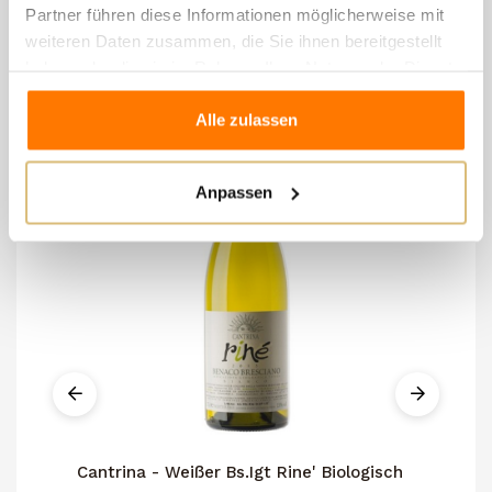
Partner führen diese Informationen möglicherweise mit
gleichen Kategorie:
weiteren Daten zusammen, die Sie ihnen bereitgestellt
haben oder die sie im Rahmen Ihrer Nutzung der Dienste
gesammelt haben.
Alle zulassen
Anpassen
Cantrina - Weißer Bs.Igt Rine' Biologisch
Ci