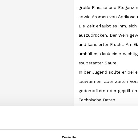
große Finesse und Eleganz 
sowie Aromen von Aprikose 
Die Zeit erlaubt es ihm, sic
auszudrücken. Der Wein gew
und kandierter Frucht. Am 
umhüllen, dank einer wichtig
exuberanter Säure.
In der Jugend sollte er bei 
lauwarmen, aber zarten Vor
gedämpftem oder gegrilltem
Technische Daten
Verwendete Rebsorten: Tur
Bodenbeschaffenheit: kalkhal
Erziehungssystem: einfache
Pflanzabstand: 2,30 x 0,70
Details