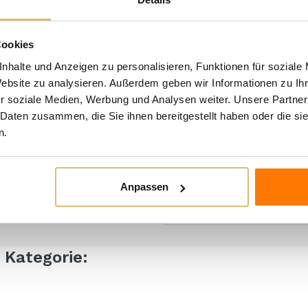
Ertrag pro Hektar: 90 Zentn
Art der Vinifikation: Stahl
Cookies
Malolaktische Gärung: Nicht
nhalte und Anzeigen zu personalisieren, Funktionen für soziale
Reifung und Entwicklung: in
Website zu analysieren. Außerdem geben wir Informationen zu I
r soziale Medien, Werbung und Analysen weiter. Unsere Partner
von 2 Monaten in der Flasc
 Daten zusammen, die Sie ihnen bereitgestellt haben oder die s
Alkoholgehalt: 13%
n.
Gesamtsäure: 6,40 g/L
Flüchtige Säure: 0,30 g/L
pH: 3,20
Anpassen
Trockenextrakt: 21 g/L
n Kategorie: