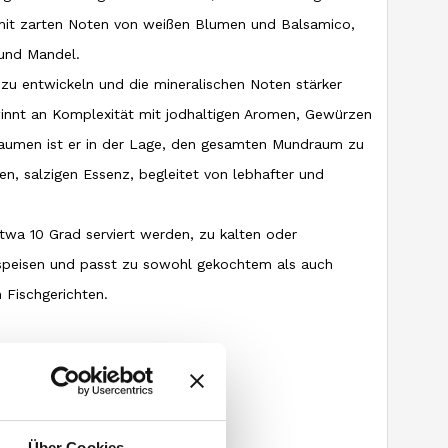
mit zarten Noten von weißen Blumen und Balsamico,
und Mandel.
h zu entwickeln und die mineralischen Noten stärker
innt an Komplexität mit jodhaltigen Aromen, Gewürzen
Gaumen ist er in der Lage, den gesamten Mundraum zu
en, salzigen Essenz, begleitet von lebhafter und
etwa 10 Grad serviert werden, zu kalten oder
speisen und passt zu sowohl gekochtem als auch
 Fischgerichten.
biana 100%
tig – tonhaltig
 und doppelte Guyot
Über Cookies