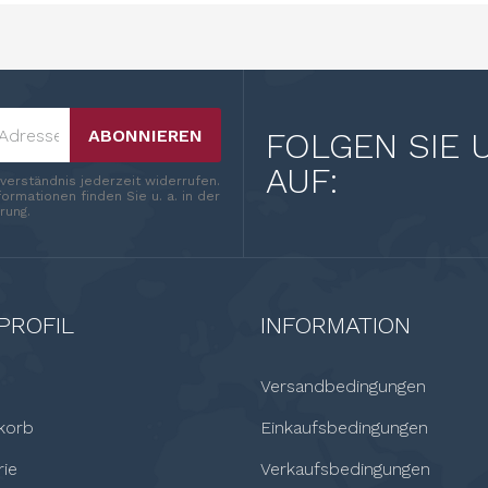
ABONNIEREN
FOLGEN SIE 
AUF:
nverständnis jederzeit widerrufen.
ormationen finden Sie u. a. in der
rung.
PROFIL
INFORMATION
Versandbedingungen
korb
Einkaufsbedingungen
rie
Verkaufsbedingungen