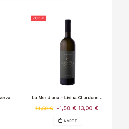
-1,50 €
serva
La Meridiana - Livina Chardonnay
Cit
Bio
-1,50 €
13,00 €
14,50 €
KARTE