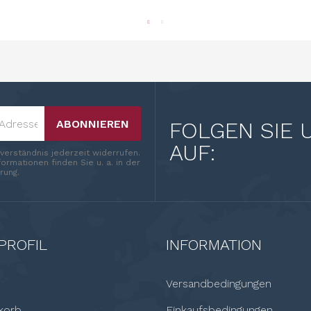
ABONNIEREN
FOLGEN SIE 
AUF:
nverständnis jederzeit widerrufen.
ormationen finden Sie u. a. in der
rung.
PROFIL
INFORMATION
Versandbedingungen
korb
Einkaufsbedingungen