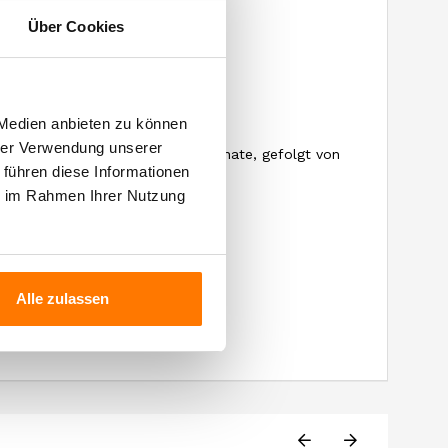
d sporenförmiger Schnitt
Über Cookies
l
 Medien anbieten zu können
 durchgeführt
hrer Verwendung unserer
n Edelstahl auf feinen Hefen 12 Monate, gefolgt von
 führen diese Informationen
e
ie im Rahmen Ihrer Nutzung
Alle zulassen