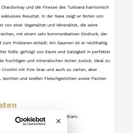
s Chardonnay und die Finesse des Turbiana harmonisch
exklusives Resultat. In der Nase zeigt er Noten von
t von einer Vegetalität und Mineralität, die seine
reichen, mit einem sehr kommunikativen Eindruck, der
d zum Probieren einlädt. Am Gaumen ist er reichhaltig
ter Süße, gefolgt von Säure und Salzigkeit in perfekter
die fruchtigen und mineralischen Noten zurück. Ideal zu
e Crostini mit Foie Gras und auch zu zarten, aber
 leichten und weißen Fleischgerichten sowie Fischen
aten
biana, Chardonnay und Sauvignon Blanc
altig – tonhaltig