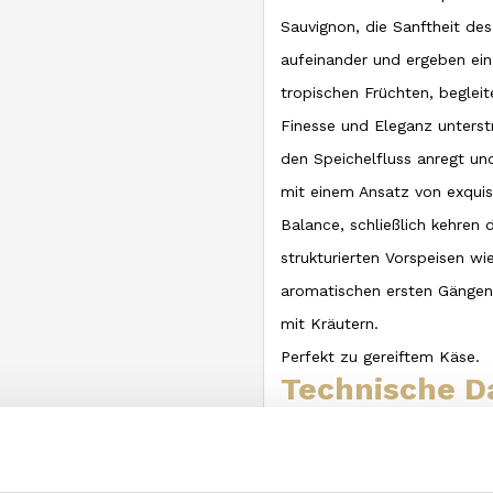
Sauvignon, die Sanftheit de
aufeinander und ergeben ein 
tropischen Früchten, begleite
Finesse und Eleganz unterst
den Speichelfluss anregt un
mit einem Ansatz von exquisi
Balance, schließlich kehren 
strukturierten Vorspeisen wi
aromatischen ersten Gängen,
mit Kräutern.
Perfekt zu gereiftem Käse.
Technische D
Verwendete Rebsorten
: Tur
Bodenbeschaffenheit
: kalkh