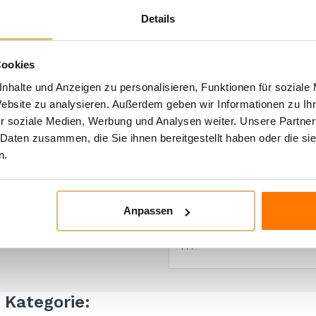
Erziehungssystem
: Guyot un
Details
Pflanzabstand
: 2,30 x 0,70
Ertrag pro Hektar
: 80 Quinta
Cookies
Vinifikationsart
: Edelstahl
nhalte und Anzeigen zu personalisieren, Funktionen für soziale
Malolaktische Gärung
: Nicht
Website zu analysieren. Außerdem geben wir Informationen zu I
Reifung und Entwicklung
: I
r soziale Medien, Werbung und Analysen weiter. Unsere Partner
zwei Monaten in der Flasch
 Daten zusammen, die Sie ihnen bereitgestellt haben oder die s
Alkoholgehalt
: 13,5%
n.
Gesamtsäure
: 6,60 g/L
Flüchtige Säure
: 0,35 g/L
Anpassen
pH
: 3,10
Trockensubstanz
: 21,5 g/L
```
n Kategorie: