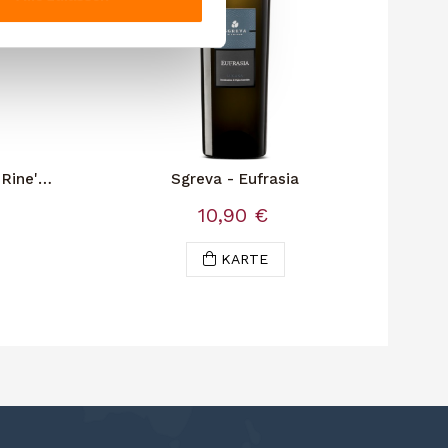
 Rine'
Sgreva - Eufrasia
Fel
10,90 €
13
KARTE