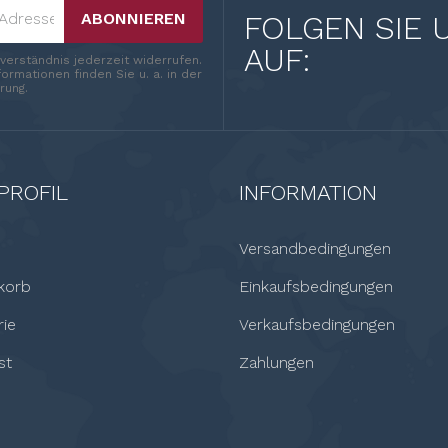
ABONNIEREN
FOLGEN SIE 
AUF:
nverständnis jederzeit widerrufen.
ormationen finden Sie u. a. in der
rung.
PROFIL
INFORMATION
Versandbedingungen
korb
Einkaufsbedingungen
rie
Verkaufsbedingungen
st
Zahlungen