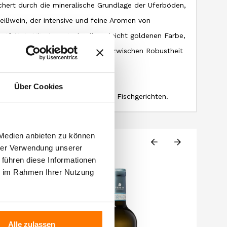
ichert durch die mineralische Grundlage der Uferböden,
Weißwein, der intensive und feine Aromen von
tfaltet. Mit einer strohgelben, leicht goldenen Farbe,
ch sein perfektes Gleichgewicht zwischen Robustheit
z, Eleganz und Fülle aus.
Über Cookies
Zu Käse, Pasta mit Kräutern und Fischgerichten.
 Medien anbieten zu können
hrer Verwendung unserer
 führen diese Informationen
ie im Rahmen Ihrer Nutzung
-1,4
Alle zulassen