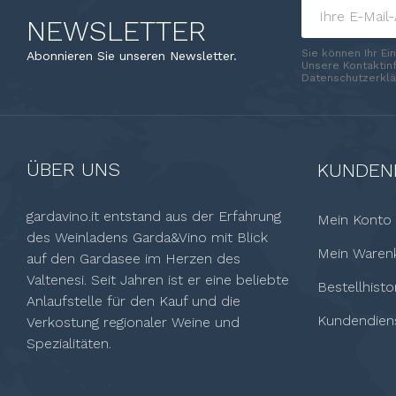
NEWSLETTER
Sie können Ihr Ei
Abonnieren Sie unseren Newsletter.
Unsere Kontaktinf
Datenschutzerklä
ÜBER UNS
KUNDEN
gardavino.it entstand aus der Erfahrung
Mein Konto
des Weinladens Garda&Vino mit Blick
Mein Waren
auf den Gardasee im Herzen des
Valtenesi. Seit Jahren ist er eine beliebte
Bestellhisto
Anlaufstelle für den Kauf und die
Kundendien
Verkostung regionaler Weine und
Spezialitäten.