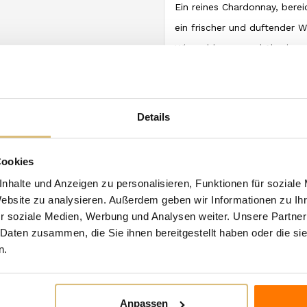
Ein reines Chardonnay, bere
ein frischer und duftender 
Wiesenblumen und Akazien en
zart am Gaumen, zeichnet si
und Zartheit durch Persisten
Serviertemperatur: 10-12° C.
Details
Empfohlene Kombinationen: 
Cookies
n Kategorie:
nhalte und Anzeigen zu personalisieren, Funktionen für soziale
Website zu analysieren. Außerdem geben wir Informationen zu I
r soziale Medien, Werbung und Analysen weiter. Unsere Partner
 Daten zusammen, die Sie ihnen bereitgestellt haben oder die s
n.
Anpassen