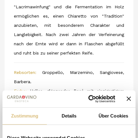
"Lacrimawinfung" und die Fermentation im Holz
ermöglichen es, einen Chiaretto von "Tradition"
anzubieten, mit besonderem Charakter und
Langlebigkeit. Nach zwei Jahren der Verfeinerung
nach der Ernte wird er dann in Flaschen abgefüllt
und ruht bis zu seiner perfekten Reife.
Rebsorten:
Groppello, Marzemino, Sangiovese,
Barbera.
Farbe:
Helles, glänzendes Rosé mit einzigartigem
Charakter und sanften Pfirsichreflexen.
Duft:
Reich und komplex. Weitreichend mit süßen
Zustimmung
Details
Über Cookies
weißen Blumen und kleinen roten Früchten. Im
Laufe der Zeit entwickelt sich eine Nuance von
leichtem Vanille und ausgeprägten jodhaltigen
Diese Webseite verwendet Cookies