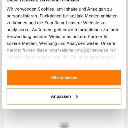
Noten.
Wir verwenden Cookies, um Inhalte und Anzeigen zu
personalisieren, Funktionen für soziale Medien anbieten
Geschmack:
Perfekte geschmackliche und
zu können und die Zugriffe auf unsere Website zu
olfaktorische Übereinstimmung.
analysieren. Außerdem geben wir Informationen zu Ihrer
Umhüllende Struktur, weitreichend und komplex mit
Verwendung unserer Website an unsere Partner für
einer originellen Salzigkeit und Persistenz. Knackige
soziale Medien, Werbung und Analysen weiter. Unsere
Partner führen diese Informationen möglicherweise mit
Frische, die zum Trinken anregt.
weiteren Daten zusammen, die Sie ihnen bereitgestellt
Langlebigkeit:
8-10 Jahre.
haben oder die sie im Rahmen Ihrer Nutzung der Dienste
Empfohlene Temperatur:
12-15 °C
gesammelt haben.
Alle zulassen
8 andere Artikel in der
Anpassen
gleichen Kategorie: