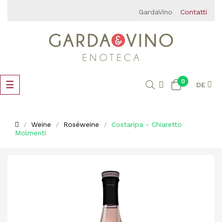
GardaVino
Contatti
0
Umschalten
☰
DE
der
Navigation
Weine
Roséweine
Costaripa - Chiaretto
Molmenti