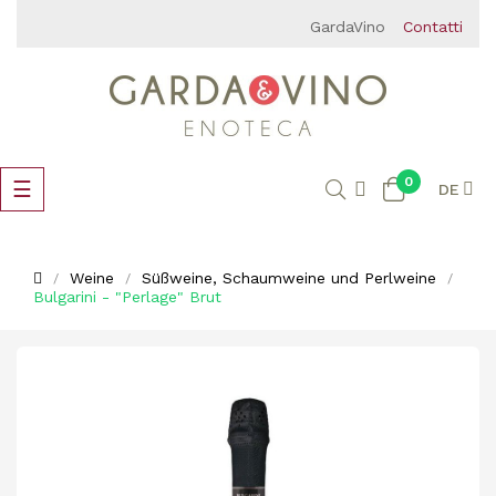
GardaVino
Contatti
0
Umschalten
☰
DE
der
Navigation
Weine
Süßweine, Schaumweine und Perlweine
Bulgarini - "Perlage" Brut