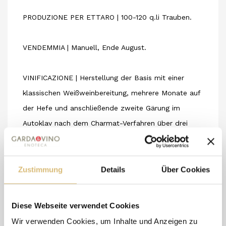
PRODUZIONE PER ETTARO | 100-120 q.li Trauben.
VENDEMMIA | Manuell, Ende August.
VINIFICAZIONE | Herstellung der Basis mit einer
klassischen Weißweinbereitung, mehrere Monate auf
der Hefe und anschließende zweite Gärung im
Autoklav nach dem Charmat-Verfahren über drei
Monate. Keine malolaktische Gärung.
CARATTERISTICHE ORGANOLETTICHE |
Zustimmung
Details
Über Cookies
Strohhoniggelbe Farbe mit feiner und anhaltender
Perlage. Intensives Aroma mit fruchtigen Noten von
Diese Webseite verwendet Cookies
Birne, grünem Apfel und Zitrusfrüchten. Es folgen
Wir verwenden Cookies, um Inhalte und Anzeigen zu