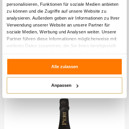
florale Noten von weißen Blumen. Am Gaumen
personalisieren, Funktionen für soziale Medien anbieten
frisch und ausgewogen, mit einem langen und
zu können und die Zugriffe auf unsere Website zu
analysieren. Außerdem geben wir Informationen zu Ihrer
anhaltenden Abgang.
Verwendung unserer Website an unsere Partner für
soziale Medien, Werbung und Analysen weiter. Unsere
ABBINAMENTI | Ausgezeichnet als Aperitif und zu
Partner führen diese Informationen möglicherweise mit
allen Gerichten mit Fisch.
weiteren Daten zusammen, die Sie ihnen bereitgestellt
haben oder die sie im Rahmen Ihrer Nutzung der Dienste
gesammelt haben.
Alle zulassen
8 andere Artikel in der
gleichen Kategorie:
Anpassen