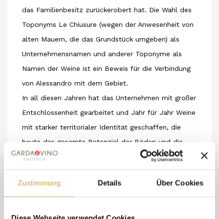
das Familienbesitz zurückerobert hat. Die Wahl des
Toponyms Le Chiusure (wegen der Anwesenheit von
alten Mauern, die das Grundstück umgeben) als
Unternehmensnamen und anderer Toponyme als
Namen der Weine ist ein Beweis für die Verbindung
von Alessandro mit dem Gebiet.
In all diesen Jahren hat das Unternehmen mit großer
Entschlossenheit gearbeitet und Jahr für Jahr Weine
mit starker territorialer Identität geschaffen,
die
heute das gesamte Potenzial der Böden und die
Finesse der Rebsorte
Groppello zeigen. So
entstehen klare, frische und mineralische Roséweine,
Zustimmung
Details
Über Cookies
fernab von bestimmten modischen aromatischen
Exzessen, und Rotweine, die das feine würzige
Gewebe zeigen, das nur Groppello geben kann.
Diese Webseite verwendet Cookies