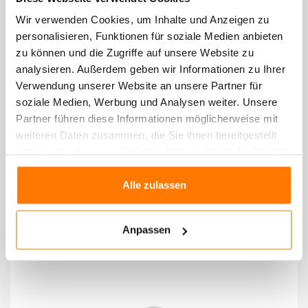
VALTENESI CAMPEI
Wir verwenden Cookies, um Inhalte und Anzeigen zu
personalisieren, Funktionen für soziale Medien anbieten
Riviera del Garda Classico Doc
zu können und die Zugriffe auf unsere Website zu
Groppello 50%, Barbera 20%, Sangiovese 20%,
analysieren. Außerdem geben wir Informationen zu Ihrer
Rebo 10%
Verwendung unserer Website an unsere Partner für
Komplexer, raffinierter und konzentrierter Wein.
soziale Medien, Werbung und Analysen weiter. Unsere
Partner führen diese Informationen möglicherweise mit
Er reift in Tonneaux und wird zwei Jahre nach der
weiteren Daten zusammen, die Sie ihnen bereitgestellt
Ernte abgefüllt. Barbera und Sangiovese garantieren
haben oder die sie im Rahmen Ihrer Nutzung der Dienste
ein großes Alterungspotenzial.
gesammelt haben.
Alle zulassen
8 andere Artikel in der
Anpassen
gleichen Kategorie: