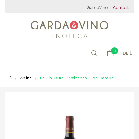
GardaVino
Contatti
0
Umschalten
☰
DE
der
Navigation
Weine
Le Chiusure - Valtenesi Doc Campei